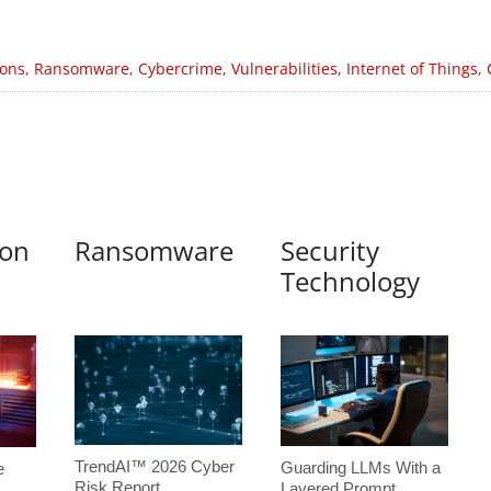
ions
,
Ransomware
,
Cybercrime
,
Vulnerabilities
,
Internet of Things
,
ion
Ransomware
Security
Technology
TrendAI™ 2026 Cyber
Guarding LLMs With a
e
Risk Report
Layered Prompt