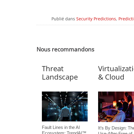
Publié dans
Security Predictions
,
Predict
Nous recommandons
Threat
Virtualizat
Landscape
& Cloud
Fault Lines in the AI
It’s By Design: Th
Ecosystem: TrendAI™
Use-After-Free of