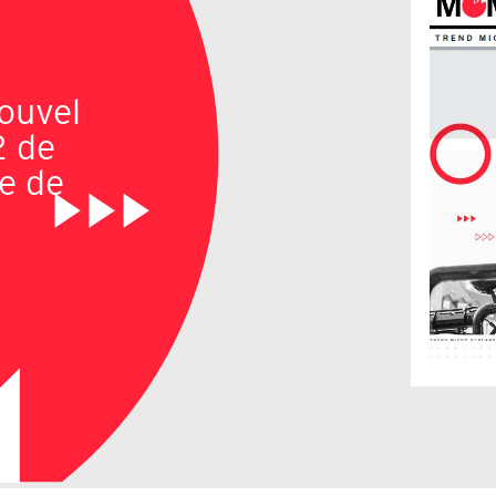
ouvel
2 de
e de