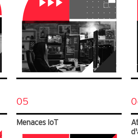
05
0
Menaces IoT
A
d