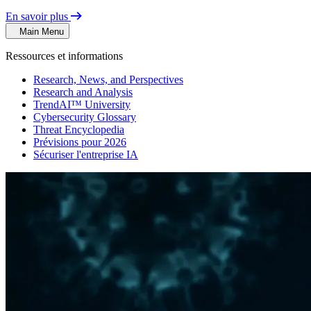
En savoir plus
Main Menu
Ressources et informations
Research, News, and Perspectives
Research and Analysis
TrendAI™ University
Cybersecurity Glossary
Threat Encyclopedia
Prévisions pour 2026
Sécuriser l'entreprise IA