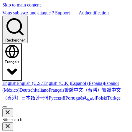
Skip to main content
Vous subissez une attaque ?
Support
Authentification
Rechercher
Français
English
English (U.S.)
English (U.K.)
Español (España)
Español
繁體中文（台灣）
繁體中文
(México)
Deutsch
Italiano
Français
（香港）
한국어
日本語
العربية
Русский
Português
Polski
Türkçe
Site search