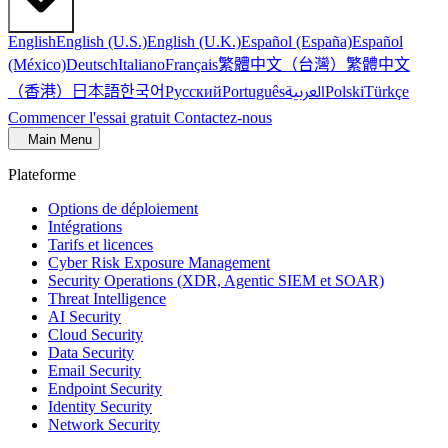
English
English (U.S.)
English (U.K.)
Español (España)
Español
繁體中文（台灣）
繁體中文
(México)
Deutsch
Italiano
Français
（香港）
한국어
日本語
العربية
Русский
Português
Polski
Türkçe
Commencer l'essai gratuit
Contactez-nous
Main Menu
Plateforme
Options de déploiement
Intégrations
Tarifs et licences
Cyber Risk Exposure Management
Security Operations (XDR, Agentic SIEM et SOAR)
Threat Intelligence
AI Security
Cloud Security
Data Security
Email Security
Endpoint Security
Identity Security
Network Security