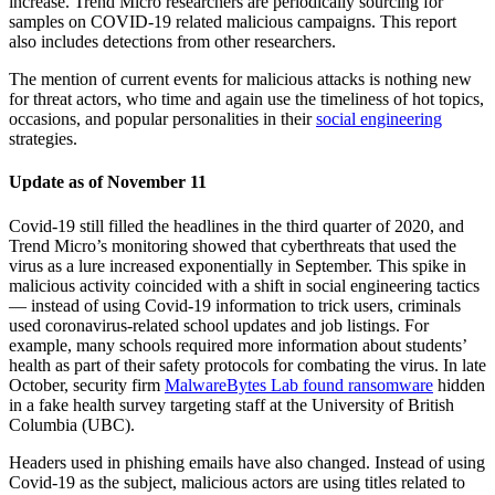
increase. Trend Micro researchers are periodically sourcing for
samples on COVID-19 related malicious campaigns. This report
also includes detections from other researchers.
The mention of current events for malicious attacks is nothing new
for threat actors, who time and again use the timeliness of hot topics,
occasions, and popular personalities in their
social engineering
strategies.
Update as of November 11
Covid-19 still filled the headlines in the third quarter of 2020, and
Trend Micro’s monitoring showed that cyberthreats that used the
virus as a lure increased exponentially in September. This spike in
malicious activity coincided with a shift in social engineering tactics
— instead of using Covid-19 information to trick users, criminals
used coronavirus-related school updates and job listings. For
example, many schools required more information about students’
health as part of their safety protocols for combating the virus. In late
October, security firm
MalwareBytes Lab found ransomware
hidden
in a fake health survey targeting staff at the University of British
Columbia (UBC).
Headers used in phishing emails have also changed. Instead of using
Covid-19 as the subject, malicious actors are using titles related to