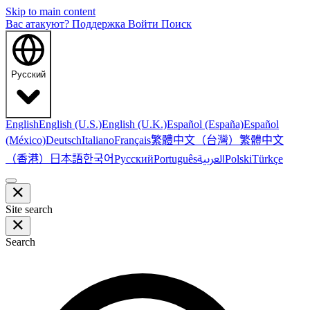
Skip to main content
Вас атакуют?
Поддержка
Войти
Поиск
Русский
English
English (U.S.)
English (U.K.)
Español (España)
Español
繁體中文（台灣）
繁體中文
(México)
Deutsch
Italiano
Français
（香港）
한국어
日本語
العربية
Русский
Português
Polski
Türkçe
Site search
Search