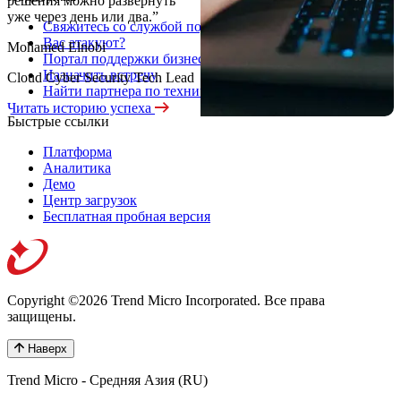
решения можно развернуть
уже через день или два.”
Свяжитесь со службой поддержки
Вас атакуют?
Mohamed Elnobi
Портал поддержки бизнеса
Назначить встречу
Cloud Cyber Security Tech Lead
Найти партнера по технической поддержке
Читать историю успеха
Быстрые ссылки
Платформа
Аналитика
Демо
Центр загрузок
Бесплатная пробная версия
Copyright ©2026 Trend Micro Incorporated.
Все права
защищены.
Наверх
Trend Micro - Средняя Азия (RU)