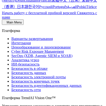
繁體中文（台灣）
繁體中文
(México)
Deutsch
Italiano
Français
（香港）
한국어
日本語
العربية
Русский
Português
Polski
Türkçe
Начать работу с бесплатной пробной версией
Свяжитесь с
нами
Main Menu
Платформа
Варианты развертывания
Интеграция
Ценообразование и лицензирование
Cyber Risk Exposure Management
SecOps (XDR, Agentic SIEM и SOAR)
Аналитика угроз
ИИ-безопасность
Безопасность в облаке
Безопасность данных
Безопасность электронной почты
Безопасность конечных точек
Безопасность идентификационных данных
Безопасность сети
Платформа TrendAI Vision One™
Устраните лишние сложности и защитите свое предприятие с