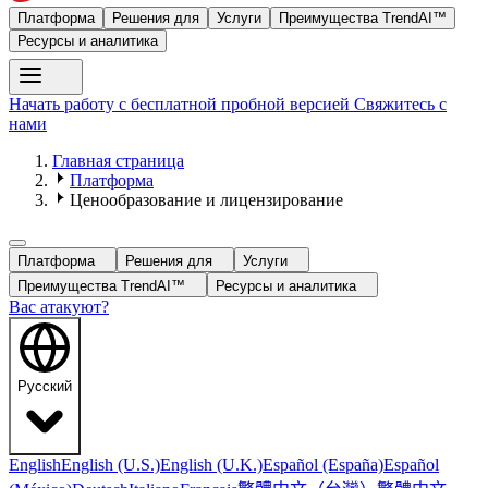
Платформа
Решения для
Услуги
Преимущества TrendAI™
Ресурсы и аналитика
Начать работу с бесплатной пробной версией
Свяжитесь с
нами
Главная страница
Платформа
Ценообразование и лицензирование
Платформа
Решения для
Услуги
Преимущества TrendAI™
Ресурсы и аналитика
Вас атакуют?
Русский
English
English (U.S.)
English (U.K.)
Español (España)
Español