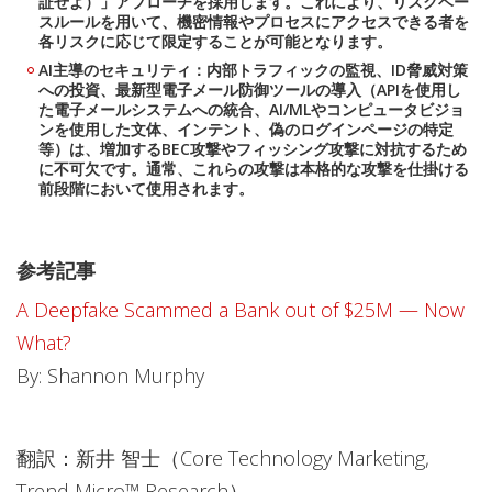
証せよ）」アプローチを採用します。これにより、リスクベー
スルールを用いて、機密情報やプロセスにアクセスできる者を
各リスクに応じて限定することが可能となります。
AI主導のセキュリティ：内部トラフィックの監視、ID脅威対策
への投資、最新型電子メール防御ツールの導入（APIを使用し
た電子メールシステムへの統合、AI/MLやコンピュータビジョ
ンを使用した文体、インテント、偽のログインページの特定
等）は、増加するBEC攻撃やフィッシング攻撃に対抗するため
に不可欠です。通常、これらの攻撃は本格的な攻撃を仕掛ける
前段階において使用されます。
参考記事
A Deepfake Scammed a Bank out of $25M — Now
What?
By: Shannon Murphy
翻訳：新井 智士（Core Technology Marketing,
Trend Micro™ Research）