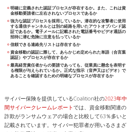
明確に定義された認証プロセスが存在するか。また、これは資
金移動要請者に左右されないプロセスであるか
強力な認証プロセスを採用しているか。潜在的な攻撃者に使用
する通信チャンネルとは別の経路を用いたアウトオブバンド認
証であるか。電子メールに記載された電話番号やビデオ通話の
招待に潜む危険に注意を払っているか
信頼できる連絡先リストは存在するか
資金移動の認証に際して、あらかじめ定められた単語（合言葉
認証）やプロセスが存在するか
最高経営責任者からの要請であっても、従業員に懸念を表明す
る権限が与えられているか。正式な指示（音声又はビデオ）で
あることを確認するための明確なプロセスが存在するか
サイバー保険を提供しているCoalition社の
2023年中
間サイバークレームレポート
では、資金移動関連の
詐欺がランサムウェアの場合と比較して63％多いと
記載されています。サイバー犯罪者が用いるさまざ