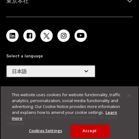
東京本社
Select a language
expand_more
日本語
This website uses cookies for website functionality, traffic
プライバシー
Legal
analytics, personalization, social media functionality and
利用規約
サイトマップ
advertising. Our Cookie Notice provides more information
and explains how to amend your cookie settings.
Learn
Copyright ©2026 Trend Micro Incorporated. All rights
more
reserved.
Cookies Settings
Accept