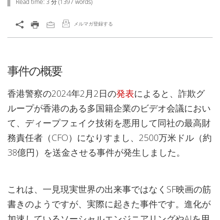
Read time:
3 分
(
1397
words)
メルマガ登録する
事件の概要
香港警察の2024年2月2日の
発表
によると、詐欺グ
ループが香港のある多国籍企業のビデオ会議におい
て、ディープフェイク技術を悪用して同社の最高財
務責任者（CFO）になりすまし、2500万米ドル（約
38億円）を送金させる事件が発生しました。
これは、一見現実世界の出来事ではなくSF映画の筋
書きのようですが、実際に起きた事件です。進化が
加速しているソーシャルエンジニアリングやAIを用