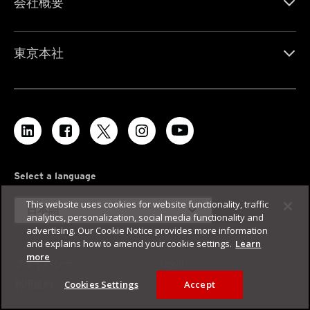
会社概要
東京本社
Select a language
This website uses cookies for website functionality, traffic
expand_more
日本語
analytics, personalization, social media functionality and
advertising. Our Cookie Notice provides more information
and explains how to amend your cookie settings.
Learn
more
プライバシー
Legal
利用規約
サイトマップ
Cookies Settings
Accept