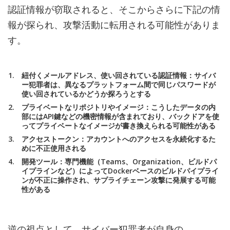
認証情報が窃取されると、そこからさらに下記の情
報が探られ、攻撃活動に転用される可能性がありま
す。
紐付くメールアドレス、使い回されている認証情報：サイバ
ー犯罪者は、異なるプラットフォーム間で同じパスワードが
使い回されているかどうか探ろうとする
プライベートなリポジトリやイメージ：こうしたデータの内
部にはAPI鍵などの機密情報が含まれており、バックドアを使
ってプライベートなイメージが書き換えられる可能性がある
アクセストークン：アカウントへのアクセスを永続化するた
めに不正使用される
開発ツール：専門機能（Teams、Organization、ビルドパ
イプラインなど）によってDockerベースのビルドパイプライ
ンが不正に操作され、サプライチェーン攻撃に発展する可能
性がある
逆の視点として、サイバー犯罪者が自身の