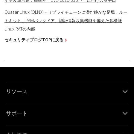
する攻撃活動：脆弱性「CVE-2026-33017」に付け入る手口
Quasar Linux (QLNX) – サプライチェーンに潜む静かな足場：ルー
トキット、PAMバックドア、認証情報収集機能を備えた多機能
Linux RATの内部
セキュリティブログTOPに戻る
リソース
サポート