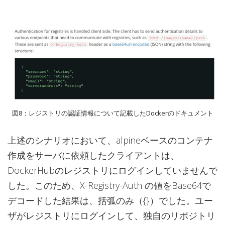
図8：レジストリの認証情報について記載したDockerのドキュメント
上述のシナリオにおいて、alpineベースのコンテナ
作成をサーバに依頼したクライアントは、
DockerHubのレジストリにログインしていませんで
した。このため、X-Registry-Auth の値をBase64で
デコードした結果は、括弧のみ（{}）でした。ユー
ザがレジストリにログインして、独自のリポジトリ