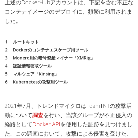
上述のDockerHubアカウントは、下記を含む不正な
コンテナイメージのデプロイに、頻繁に利用されま
した。
ルートキット
Dockerのコンテナエスケープ用ツール
Monero用の暗号資産マイナー「XMRig」
認証情報窃取ツール
マルウェア「Kinsing」
Kubernetesの攻撃用ツール
2021年7月、トレンドマイクロはTeamTNTの攻撃活
動について
調査
を行い、当該グループが不正侵入の
経路として
Docker API
を使用した証跡を見つけまし
た。この調査において、攻撃による侵害を受けた、