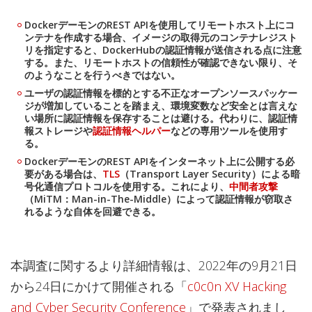
DockerデーモンのREST APIを使用してリモートホスト上にコ
ンテナを作成する場合、イメージの取得元のコンテナレジスト
リを指定すると、DockerHubの認証情報が送信される点に注意
する。また、リモートホストの信頼性が確認できない限り、そ
のようなことを行うべきではない。
ユーザの認証情報を標的とする不正なオープンソースパッケー
ジが増加していることを踏まえ、環境変数など安全とは言えな
い場所に認証情報を保存することは避ける。代わりに、認証情
報ストレージや
認証情報ヘルパー
などの専用ツールを使用す
る。
DockerデーモンのREST APIをインターネット上に公開する必
要がある場合は、
TLS
（Transport Layer Security）による暗
号化通信プロトコルを使用する。これにより、
中間者攻撃
（MiTM：Man-in-The-Middle）によって認証情報が窃取さ
れるような自体を回避できる。
本調査に関するより詳細情報は、2022年の9月21日
から24日にかけて開催される「
c0c0n XV Hacking
and Cyber Security Conference
」で発表されまし