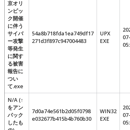
京オリ
ンピッ
ク開催
に伴う
20
サイバ
54a8b718fda1ea749df17
UPX
07
ー攻撃
271d3f897c947004483
EXE
05
等発生
に関す
る被害
報告に
つい
て.exe
N/A (↑
をアン
20
7d0a74e561b2d05f0798
WIN32
パック
07
e032677b415b4b760b30
EXE
したも
05