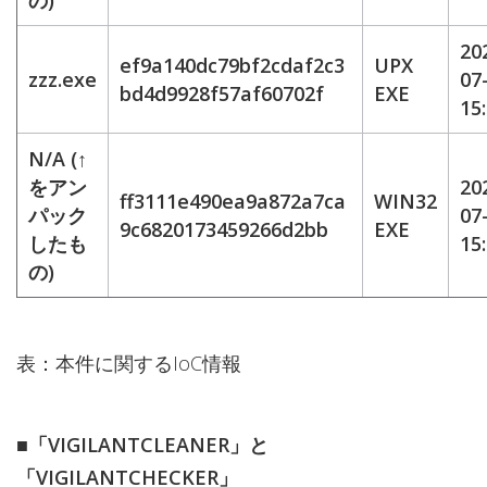
の)
20
ef9a140dc79bf2cdaf2c3
UPX
zzz.exe
07
bd4d9928f57af60702f
EXE
15
N/A (↑
をアン
20
ff3111e490ea9a872a7ca
WIN32
パック
07
9c6820173459266d2bb
EXE
したも
15
の)
表：本件に関するIoC情報
■「VIGILANTCLEANER」と
「VIGILANTCHECKER」