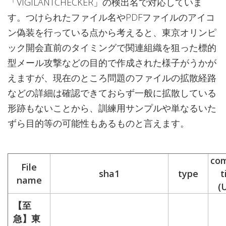
「VIGILANTCHECKER」の検出名で対応していま
す。つけられたファイル名やPDFファイルのアイコ
ン偽装を行っている点から考えると、東京オリンピ
ック開会直前のタイミングで関連組織を狙った標的
型メール攻撃などの目的で作成された様子がうかが
えますが、現在のところ問題のファイルの拡散経路
などの詳細は確認できておらず一般に拡散している
形跡もないことから、訓練用サンプルや単なるいた
ずら目的等の可能性もあるものと言えます。
com
File
sha1
type
t
name
(
【至
急】東