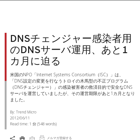
DNSチェンジャー感染者用
のDNSサーバ運用、あと1
カ月に迫る
米国のNPO「Internet Systems Consortium（ISC）」は、
「DNS設定の変更を行なうトロイの木馬型の不正プログラム
（DNSチェンジャー）」の感染被害者の救済目的で安全なDNS
サーバを運営していましたが、その運営期限があと1カ月となり
ました。
By: Trend Micro
2012/06/11
Read time:
1 分
(
548
words)
メルマガ登録する