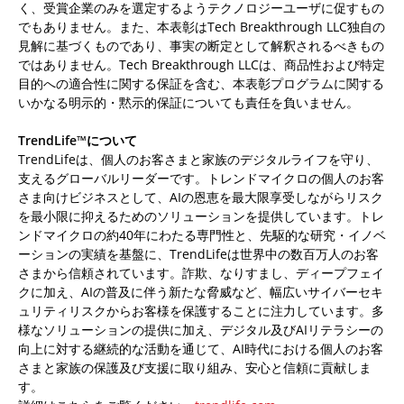
く、受賞企業のみを選定するようテクノロジーユーザに促すもの
でもありません。また、本表彰はTech Breakthrough LLC独自の
見解に基づくものであり、事実の断定として解釈されるべきもの
ではありません。Tech Breakthrough LLCは、商品性および特定
目的への適合性に関する保証を含む、本表彰プログラムに関する
いかなる明示的・黙示的保証についても責任を負いません。
TrendLife™について
TrendLifeは、個人のお客さまと家族のデジタルライフを守り、
支えるグローバルリーダーです。トレンドマイクロの個人のお客
さま向けビジネスとして、AIの恩恵を最大限享受しながらリスク
を最小限に抑えるためのソリューションを提供しています。トレ
ンドマイクロの約40年にわたる専門性と、先駆的な研究・イノベ
ーションの実績を基盤に、TrendLifeは世界中の数百万人のお客
さまから信頼されています。詐欺、なりすまし、ディープフェイ
クに加え、AIの普及に伴う新たな脅威など、幅広いサイバーセキ
ュリティリスクからお客様を保護することに注力しています。多
様なソリューションの提供に加え、デジタル及びAIリテラシーの
向上に対する継続的な活動を通じて、AI時代における個人のお客
さまと家族の保護及び支援に取り組み、安心と信頼に貢献しま
す。