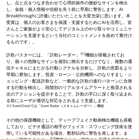
し、点と点をつなぎ合わせて心理的操作の微妙なサインを検出
し、金銭・個人情報や信頼を失う前に早期に警告します。AI
Breakthroughに評価いただいたことを大変光栄に思います。本
受賞は、個人のお客さまを保護・支援するためにAIを活用し、皆
さんとご家族がより安心してデジタル上のやり取りやコミュニケ
ーションを支援するという当社のコミットメントを改めて裏付け
るものです」。
※2
詐欺バスターには、「詐欺レーダー」
機能が搭載されてお
り、個々の危険なサインを個別に検出するだけでなく、複数の通
信チャネルにまたがる行動シグナルを分析し、詐欺の意図をより
早期に察知します。投資・ローン・公的機関へのなりすまし・シ
ョッピング・配送詐欺など、一般的な詐欺の進行パターンに合致
する行動を検出し、段階別のリアルタイムアラートと推奨される
次のアクションを提示することで、詐欺の手口に深く取り込まれ
る前にユーザが適切な対応をとれるよう支援します。
※2 ScamCheckでは「Scam Radar（スキャムレーダー）」機能
その他の保護機能として、ディープフェイク動画検出機能も搭載
しており、ビデオ通話の相手がフェイス・スワッピング技術を使
用している可能性がある場合、数秒以内に警告を発します。ま
※3