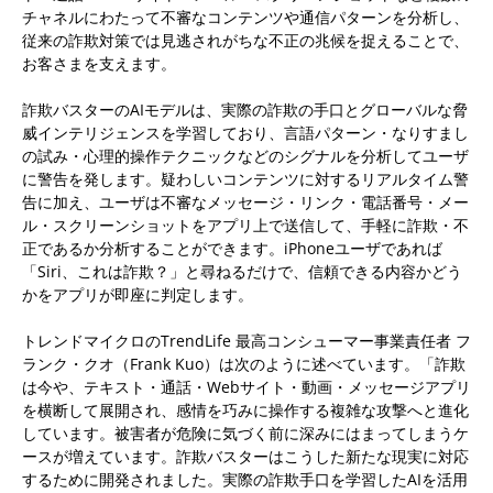
チャネルにわたって不審なコンテンツや通信パターンを分析し、
従来の詐欺対策では見逃されがちな不正の兆候を捉えることで、
お客さまを支えます。
詐欺バスターのAIモデルは、実際の詐欺の手口とグローバルな脅
威インテリジェンスを学習しており、言語パターン・なりすまし
の試み・心理的操作テクニックなどのシグナルを分析してユーザ
に警告を発します。疑わしいコンテンツに対するリアルタイム警
告に加え、ユーザは不審なメッセージ・リンク・電話番号・メー
ル・スクリーンショットをアプリ上で送信して、手軽に詐欺・不
正であるか分析することができます。iPhoneユーザであれば
「Siri、これは詐欺？」と尋ねるだけで、信頼できる内容かどう
かをアプリが即座に判定します。
トレンドマイクロのTrendLife 最高コンシューマー事業責任者 フ
ランク・クオ（Frank Kuo）は次のように述べています。「詐欺
は今や、テキスト・通話・Webサイト・動画・メッセージアプリ
を横断して展開され、感情を巧みに操作する複雑な攻撃へと進化
しています。被害者が危険に気づく前に深みにはまってしまうケ
ースが増えています。詐欺バスターはこうした新たな現実に対応
するために開発されました。実際の詐欺手口を学習したAIを活用