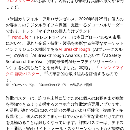
プレスリリース
の抄訳です。内容および解釈は英語の原文が優先
します。
（米国カリフォルニア州ロサンゼルス、2026年6月25日）個人の
お客さまのデジタルライフを保護・支援するグローバルリーダー
であり、トレンドマイクロの個人向けブランド
「
TrendLife
™（トレンドライフ）」は本日グローバルなAI市場
において、優れた企業・技術・製品を表彰する主要なマーケット
インテリジェンス機関である
AI Breakthrough
（AIブレークスル
ー）の第9回「AI Breakthrough Awards」において「AI Safety
Solution of the Year（年間最優秀AIセーフティソリューショ
ン）」を受賞したことを発表しました。本賞は、「
トレンドマイ
※1
クロ 詐欺バスター
」
の革新的な取り組みを評価するもので
す。
※1 グローバルでは、「ScamCheckアプリ」の製品名で提供
詐欺バスターは、詐欺を未然に防ぐために個人のお客さまが危険
を察知できるよう支援するスマホ向け詐欺対策専用アプリです。
AI活用が進む今日において詐欺の手口がより巧妙化・複雑化・多
段階化し、個人のお客さまが一目でわかる不審な兆候だけで詐欺
を見極めることは難しくなっています。詐欺バスターは、テキス
ト・通話・Webサイト・メール・スクリーンショットなど複数の