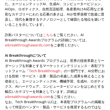
た。エージェンティックAI、生成AI、コンピュータービジョン、
AIOps、ロボティクス、自然言語処理、各産業向けAI応用など多
彩なカテゴリーにわたる応募の多さは、AIが世界規模で急速に普
及し、現代を象徴するテクノロジーとして確固たる地位を築いて
いることを示しています。
詐欺バスターについては
こちら
をご覧ください。AI
Breakthrough Awardsプログラムの詳細については、
aibreakthroughawards.com
をご参照ください。
AI Breakthroughについて
AI Breakthrough Awards プログラムは、世界の技術革新とリー
ダーシップを対象とするマーケットインテリジェンス・表彰プラ
ットフォーム「
Tech Breakthrough
」の一部門です。AI分野にお
ける技術・サービス・企業・製品の卓越した成果を称えることを
使命とし、エージェンティックAI、機械学習、生成AI、ロボティ
クス、AIハードウェア、コンピュータービジョンをはじめとする
幅広いカテゴリーを対象としています。詳細は
aibreakthroughawards.com
をご覧ください。
なお、Tech Breakthrough LLCは、本表彰プログラムへの掲載を
もって特定のベンダー・製品・サービスを推奨するものではな