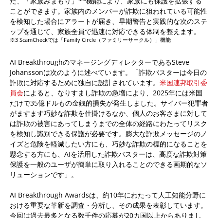
た、「家族みまもり」
機能により、家族にも保護を拡張する
ことができます。家族内のメンバーが詐欺に狙われている可能性
を検知した場合にアラートが届き、早期警告と実践的な次のステ
ップを通じて、家族全員で迅速に対応できる体制を整えます。
※3 ScamCheckでは「Family Circle（ファミリーサークル）」機能
AI BreakthroughのマネージングディレクターであるSteve
Johanssonは次のように述べています。「詐欺バスターは今日の
詐欺に対応するために独自に設計されています。
米国連邦取引委
員会
によると、なりすまし詐欺の急増により、2025年には米国
だけで35億ドルもの金銭的損失が発生しました。サイバー犯罪者
がますます巧妙な詐欺を仕掛けるなか、個人のお客さまに対して
は詐欺の被害にあってしまうまでの全体の経路にわたってリスク
を検知し識別できる保護が必要です。膨大な詐欺メッセージのノ
イズと危険を軽減したい方にも、巧妙な詐欺の標的になることを
懸念する方にも、AIを活用した詐欺バスターは、高度な詐欺対策
保護を一般のユーザが簡単に取り入れることのできる画期的なソ
リューションです」。
AI Breakthrough Awardsは、約10年にわたって人工知能分野に
おける重要な革新を調査・分析し、その成果を表彰しています。
今回は過去最多となる数千件の応募が20カ国以上からありまし