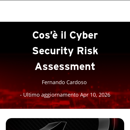
roducts
roducts
One-Platform
One-Platform
pen On A New Tab
pen On A New Tab
pen On A New Tab
pen On A New Tab
pen On A New Tab
Cos’è il Cyber
Security Risk
Assessment
Fernando Cardoso
- Ultimo aggiornamento Apr 10, 2026