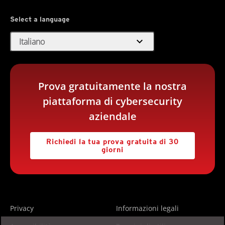
Select a language
expand_more
Italiano
Prova gratuitamente la nostra
piattaforma di cybersecurity
aziendale
Richiedi la tua prova gratuita di 30
giorni
Privacy
Informazioni legali