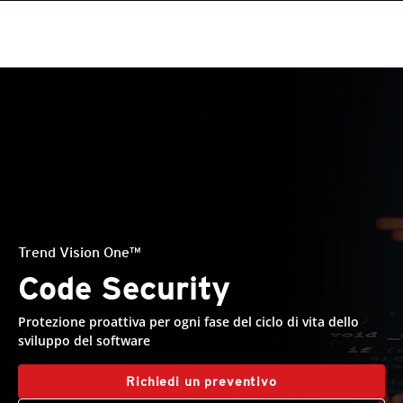
roducts
One-Platform
pen On A New Tab
pen On A New Tab
pen On A New Tab
pen On A New Tab
pen On A New Tab
pen On A New Tab
pen On A New Tab
pen On A New Tab
Trend Vision One™
Code Security
Protezione proattiva per ogni fase del ciclo di vita dello
sviluppo del software
Richiedi un preventivo