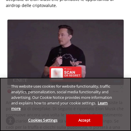
airdrop delle criptovalute.
This website uses cookies for website functionality, traffic
analytics, personalization, social media functionality and
advertising. Our Cookie Notice provides more information
Anche con applicazioni mobili legittime e popolari, esiste la
and explains how to amend your cookie settings.
Learn
possibilità di deepfake. Di seguito è riportato Elon Musk che
more
promuove ancora una volta le "opportunità di investimento
Cookies Settings
Accept
finanziario" in una pubblicità visualizzata su Duolingo. Se
cadi per la truffa e clicchi sulla pubblicità, ti porterà a una