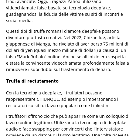
frodi avanzate. Oggi, i ragazzi Yahoo utilizzano
videochiamate false basate su tecnologia deepfake,
guadagnandosi la fiducia delle vittime su siti di incontri e
social media.
Questi tipi di truffe romanzi d'amore deepfake possono
diventare piuttosto creativi. Nel 2022, Chikae Ide, artista
giapponese di Manga, ha rivelato di aver perso 75 milioni di
dollari di yen (quasi mezzo milione di dollari) a causa di un
falso "Mark Ruffalo" online. Anche se all'inizio era sospetta,
è stata la convincente videochiamata profondamente falsa a
rimuovere i suoi dubbi sul trasferimento di denaro.
Truffa di reclutamento
Con la tecnologia deepfake, i truffatori possono
rappresentare CHIUNQUE, ad esempio impersonando i
reclutatori su siti di lavoro popolari come LinkedIn.
I truffatori offrono ciò che può apparire come un colloquio di
lavoro online legittimo. Utilizzano la tecnologia di deepfake
audio e face swapping per convincerti che l'intervistatore
proviene da un datore di lavoro legittimo. Una volta ricevuta