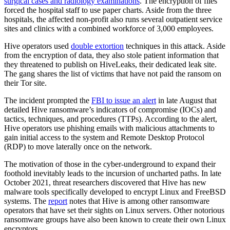
surgical cases and radiology examinations
. The encryption of files
forced the hospital staff to use paper charts. Aside from the three
hospitals, the affected non-profit also runs several outpatient service
sites and clinics with a combined workforce of 3,000 employees.
Hive operators used
double extortion
techniques in this attack. Aside
from the encryption of data, they also stole patient information that
they threatened to publish on HiveLeaks, their dedicated leak site.
The gang shares the list of victims that have not paid the ransom on
their Tor site.
The incident prompted the
FBI to issue an alert
in late August that
detailed Hive ransomware’s indicators of compromise (IOCs) and
tactics, techniques, and procedures (TTPs). According to the alert,
Hive operators use phishing emails with malicious attachments to
gain initial access to the system and Remote Desktop Protocol
(RDP) to move laterally once on the network.
The motivation of those in the cyber-underground to expand their
foothold inevitably leads to the incursion of uncharted paths. In late
October 2021, threat researchers discovered that Hive has new
malware tools specifically developed to encrypt Linux and FreeBSD
systems. The
report
notes that Hive is among other ransomware
operators that have set their sights on Linux servers. Other notorious
ransomware groups have also been known to create their own Linux
encryptors.