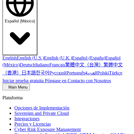
Español (México)
English
English (U.S.)
English (U.K.)
Español (España)
Español
繁體中文（台灣）
繁體中文
(México)
Deutsch
Italiano
Français
（香港）
한국어
日本語
العربية
Русский
Português
Polski
Türkçe
Iniciar prueba gratuita
Póngase en Contacto con Nosotros
Main Menu
Plataforma
Opciones de Implementación
Sovereign and Private Cloud
Integraciones
Precios y Licencias
Cyber Risk Exposure Management