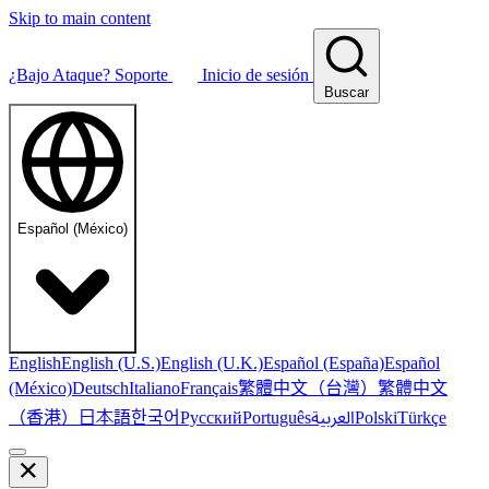
Skip to main content
¿Bajo Ataque?
Soporte
Inicio de sesión
Buscar
Español (México)
English
English (U.S.)
English (U.K.)
Español (España)
Español
繁體中文（台灣）
繁體中文
(México)
Deutsch
Italiano
Français
（香港）
한국어
日本語
العربية
Русский
Português
Polski
Türkçe