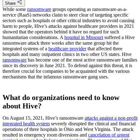
Share
While some
ransomware
groups operating as ransomware-as-a-
service (RaaS) networks claim to steer clear of targeting specific
sectors such as hospitals or other critical industries to avoid causing
harm to people, Hive’s attacks against healthcare providers in 2021
showed that the operators behind it have no regard for such
humanitarian considerations. A
hospital in Missouri
suffered a Hive
ransomware attack three weeks after the same group hit the
integrated systems of a
healthcare provider
that affected three
hospitals and many outpatient clinics in two other US states. Hive
ransomware
has become one of the most active ransomware families
since its discovery in June 2021. To defend against this threat, it is
therefore crucial for companies to be acquainted with the various
mechanisms that the infamous ransomware gang uses.
What do organizations need to know
about Hive?
On August 15, 2021, Hive’s ransomware
attacks against a non-profit
integrated health system
severely disrupted the clinical and financial
operations of three hospitals in Ohio and West Virginia. The attack
resulted in emergency room diversions and
cancelation of urgent