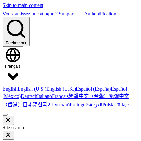
Skip to main content
Vous subissez une attaque ?
Support
Authentification
Rechercher
Français
English
English (U.S.)
English (U.K.)
Español (España)
Español
繁體中文（台灣）
繁體中文
(México)
Deutsch
Italiano
Français
（香港）
한국어
日本語
العربية
Русский
Português
Polski
Türkçe
Site search