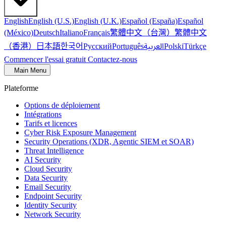
English
English (U.S.)
English (U.K.)
Español (España)
Español
繁體中文（台灣）
繁體中文
(México)
Deutsch
Italiano
Français
（香港）
한국어
日本語
العربية
Русский
Português
Polski
Türkçe
Commencer l'essai gratuit
Contactez-nous
Main Menu
Plateforme
Options de déploiement
Intégrations
Tarifs et licences
Cyber Risk Exposure Management
Security Operations (XDR, Agentic SIEM et SOAR)
Threat Intelligence
AI Security
Cloud Security
Data Security
Email Security
Endpoint Security
Identity Security
Network Security