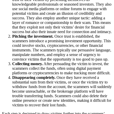
knowledgeable professionals or seasoned investors. They also
use social media platforms or online forums to engage with
potential victims and create an illusion of credibility and
success. They also employ another unique tactic: adding a
layer of romance or companionship to their scam. This means
that they exploit not only their victims’ desire for financial
success but also their innate need for connection and intimacy.
Pitching the investment.
Once trust is established, the
scammers introduce a promising investment opportunity. This
could involve stocks, cryptocurrencies, or other financial
instruments. The scammers typically use persuasive language,
manipulate numbers, and employ a sense of urgency to
convince victims that the opportunity is too good to pass up.
Collecting money.
After persuading the victim to invest, the
scammers collect the funds, often using digital payment
platforms or cryptocurrencies to make tracking more difficult.
Disappearing completely.
Once they have received a
substantial sum from their victims, or once the victims try to
withdraw funds from the account, the scammers will suddenly
become unreachable, or the brokerage platform will have
trouble transferring funds. Scammers could also delete their
online presence or create new identities, making it difficult for
victims to recover their lost funds.
Each step is designed to draw victims further into the scammers’