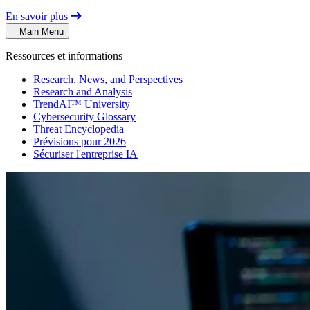
En savoir plus
Main Menu
Ressources et informations
Research, News, and Perspectives
Research and Analysis
TrendAI™ University
Cybersecurity Glossary
Threat Encyclopedia
Prévisions pour 2026
Sécuriser l'entreprise IA