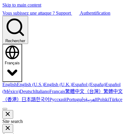
Skip to main content
Vous subissez une attaque ?
Support
Authentification
Rechercher
Français
English
English (U.S.)
English (U.K.)
Español (España)
Español
繁體中文（台灣）
繁體中文
(México)
Deutsch
Italiano
Français
（香港）
한국어
日本語
العربية
Русский
Português
Polski
Türkçe
Site search