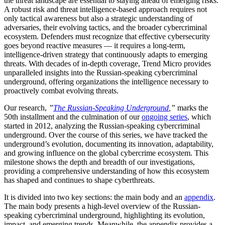
the threat landscape are essential to staying ahead of emerging risks.
A robust risk and threat intelligence-based approach requires not
only tactical awareness but also a strategic understanding of
adversaries, their evolving tactics, and the broader cybercriminal
ecosystem. Defenders must recognize that effective cybersecurity
goes beyond reactive measures — it requires a long-term,
intelligence-driven strategy that continuously adapts to emerging
threats. With decades of in-depth coverage, Trend Micro provides
unparalleled insights into the Russian-speaking cybercriminal
underground, offering organizations the intelligence necessary to
proactively combat evolving threats.
Our research,
”
The Russian-Speaking Underground
,”
marks the
50th installment and the culmination of our
ongoing series
, which
started in 2012, analyzing the Russian-speaking cybercriminal
underground. Over the course of this series, we have tracked the
underground’s evolution, documenting its innovation, adaptability,
and growing influence on the global cybercrime ecosystem. This
milestone shows the depth and breadth of our investigations,
providing a comprehensive understanding of how this ecosystem
has shaped and continues to shape cyberthreats.
It is divided into two key sections: the main body and an
appendix
.
The main body presents a high-level overview of the Russian-
speaking cybercriminal underground, highlighting its evolution,
impact, and emerging trends. Meanwhile, the appendix provides a