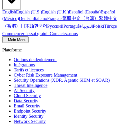
English
English (U.S.)
English (U.K.)
Español (España)
Español
繁體中文（台灣）
繁體中文
(México)
Deutsch
Italiano
Français
（香港）
한국어
日本語
العربية
Русский
Português
Polski
Türkçe
Commencer l'essai gratuit
Contactez-nous
Main Menu
Plateforme
Options de déploiement
Intégrations
Tarifs et licences
Cyber Risk Exposure Management
Security Operations (XDR, Agentic SIEM et SOAR)
Threat Intelligence
AI Security
Cloud Security
Data Security
Email Security
Endpoint Security
Identity Security
Network Security