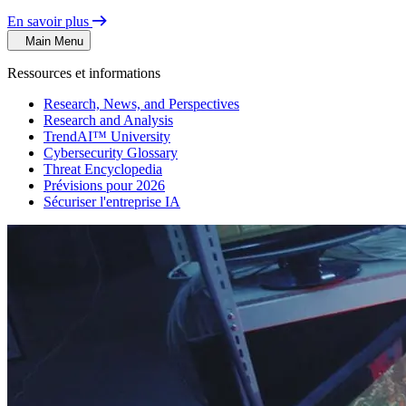
En savoir plus
Main Menu
Ressources et informations
Research, News, and Perspectives
Research and Analysis
TrendAI™ University
Cybersecurity Glossary
Threat Encyclopedia
Prévisions pour 2026
Sécuriser l'entreprise IA