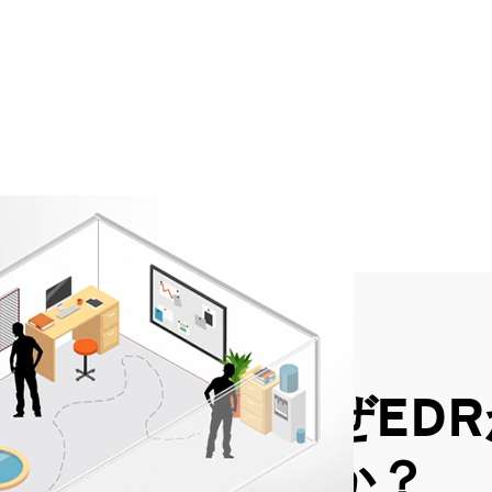
なぜED
のか？