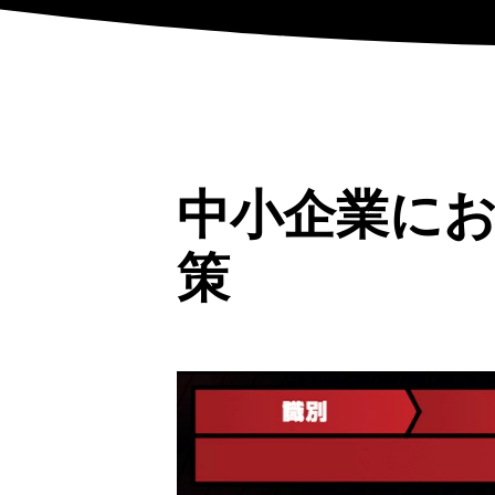
中小企業に
策