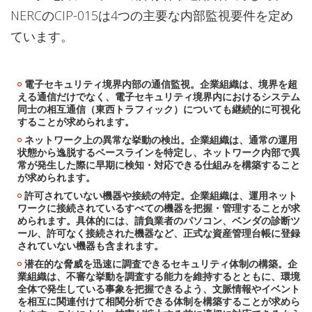
NERCのCIP-015は4つの主要な内部監視要件を定め
ています。
電子セキュリティ境界内部の通信監視。企業組織は、境界を超
える通信だけでなく、電子セキュリティ境界内におけるシステム
同士の相互通信（東西トラフィック）についても継続的に可視化
することが求められます。
ネットワーク上の異常な挙動の検出。企業組織は、通常の運用
状態から逸脱するベースラインを特定し、ネットワーク内部で異
常が発生した際に早期に検知・対応できる仕組みを構築すること
が求められます。
許可されていない機器や接続の特定。企業組織は、運用ネット
ワークに接続されているすべての機器を把握・管理することが求
められます。具体的には、請負業者のパソコン、ベンダの診断ツ
ール、許可なく接続された機器など、正式な資産管理台帳に登録
されていない機器も含まれます。
潜在的な脅威を迅速に調査できるセキュリティ体制の構築。企
業組織は、不審な挙動を調査する能力を維持するとともに、環境
全体で発生している事象を把握できるよう、文脈情報やイベント
を相互に関連付けて相関分析できる体制を構築することが求めら