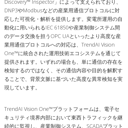
Discovery™ Inspector」によって支えられており、
DNP3やModbusなどの産業用通信プロトコルに対
応した可視化・解析を提供します。変電所運用の自
動化に用いられるIEC 61850や産業制御システム間
のデータ交換を担うOPC UAといったより高度な産
業用通信プロトコルへの対応は、TrendAI Vision
One™に統合された運用技術エコシステムを通じて
提供されます。いずれの場合も、単に通信の存在を
検知するのではなく、その通信内容や目的を解釈す
ることで、背景文脈に基づいた高度な異常検知を実
現しています。
TrendAI Vision One™プラットフォームは、電子セ
キュリティ境界内部において東西トラフィックを継
続的に監視し、産業制御システム、SCADAプラット