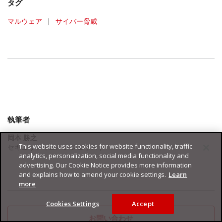
タグ
マルウェア
|
サイバー脅威
執筆者
岡本 勝之
This website uses cookies for website functionality, traffic
セキュリティエバンジェリスト
analytics, personalization, social media functionality and
advertising. Our Cookie Notice provides more information
and explains how to amend your cookie settings.
Learn
more
Cookies Settings
Accept
お問い合わせ