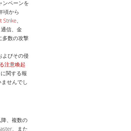
ャンペーンを
年頃から
t Strike
、
、通信、金
に多数の攻撃
0およびその侵
する注意喚起
ンに関する報
いませんでし
以降、複数の
ster、また