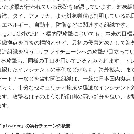
tを用いた攻撃が行われている形跡を確認しています。対象
台湾、タイ、アメリカ、また対象業種は判明している範
、エネルギー、自動車、防衛などに関連する組織です。
h Tengshe以外のAPT・標的型攻撃においても、本来の目
組織拠点を直接の標的とせず、最初の侵害対象として海
連組織を狙うITサプライチェーンへの攻撃が目立っていま
eによる攻撃も、同様の手口を用いているとみられます。ト
確認したインシデントの事例などからも、海外拠点、ま
パートナーなどを含む関連組織は、一般に日本国内拠点
づらく、十分なセキュリティ施策や迅速なインシデント
ます。攻撃者はそのような防御側の弱い部分を狙い、攻
ます。
igLoader」の実行チェーンの概要