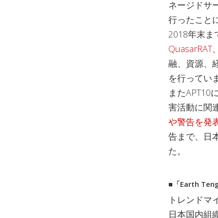
ネージドサ
行ったこと
2018年末ま
QuasarRAT、
融、資源、
を行ってい
またAPT1
害活動に関
や警告を発
告まで、日本
た。
■「Earth T
トレンドマイ
日本国内組織も