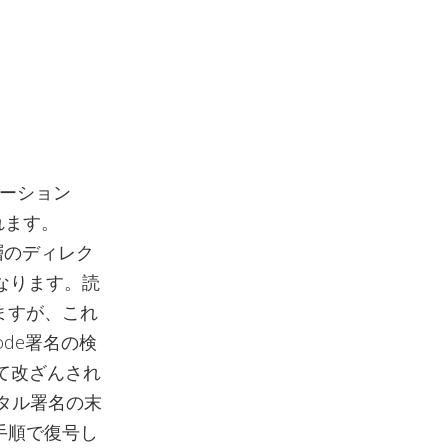
ーション
まれます。
層のディレク
異なります。読
いますが、これ
code署名の検
て改ざんされ
デジタル署名の末
手順で復号し