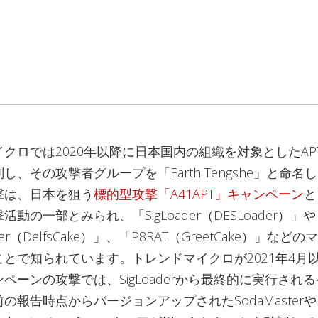
クロでは2020年以降に日本国内の組織を対象としたAP
し、その攻撃者グループを「Earth Tengshe」と命名
撃は、日本を狙う
標的型攻撃「A41APT」キャンペーン
と
動の一部とみられ、「SigLoader（DESLoader）」や
ter（DelfsCake）」、「P8RAT（GreetCake）」な
とで知られています。トレンドマイクロが2021年4月
ペーンの攻撃では、SigLoaderから最終的に実行され
の報告時点からバージョンアップされたSodaMaster