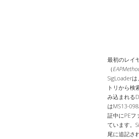
最初のレイヤー
（
EAPMethod
SigLoad
トリから検索
み込まれるD
はMS13-09
証中にPE
ています。Si
尾に追記さ