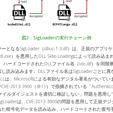
図2：SigLoaderの実行チェーン例
となるSigLoader（
dbus-1-3.dll
）は、正規のアプリケ
s.exe
）を悪用したDLL Side-Loadingによって読み込
erは、ハードコードされたDLLファイル名（
vac.dll
）を同階
し読み込みます。DLLファイル名はSigLoaderごとに
LLは、Microsoftによる有効なデジタル署名がついて
8/CVE-2013-3900（※11）で指摘されている「Authenti
ファイルダイジェストを適切に検証しない」問題を悪用し
gLoaderは、CVE-2013-3900の問題を悪用して正規
れた暗号化データを読み込み、ハードコードされた復号