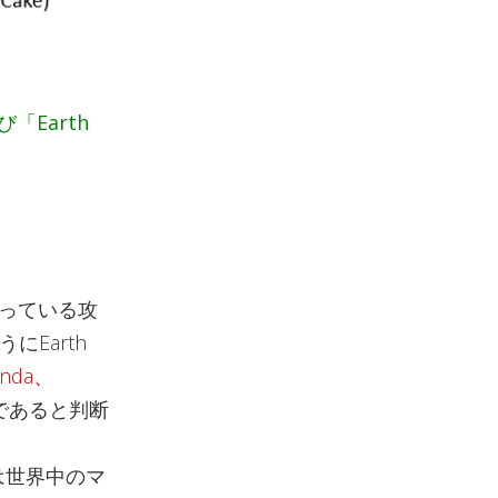
「Earth
行っている攻
にEarth
nda、
であると判断
は世界中のマ