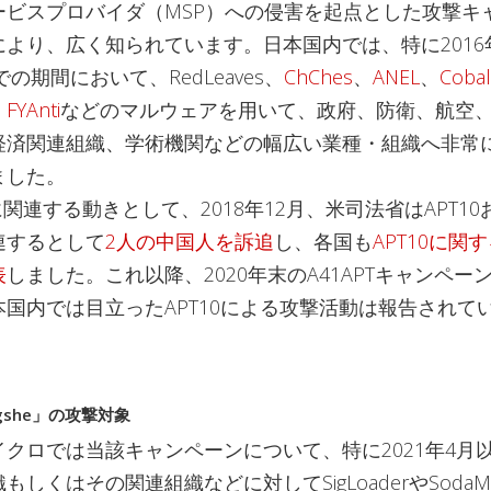
ービスプロバイダ（MSP）への侵害を起点とした攻撃キ
により、広く知られています。日本国内では、特に2016
での期間において、RedLeaves、
ChChes
、
ANEL
、
Cobal
FYAnti
などのマルウェアを用いて、政府、防衛、航空
経済関連組織、学術機関などの幅広い業種・組織へ非常
ました。
0に関連する動きとして、2018年12月、米司法省はAPT1
連するとして
2人の中国人を訴追
し、各国も
APT10に関
表
しました。これ以降、2020年末のA41APTキャンペー
国内では目立ったAPT10による攻撃活動は報告されて
engshe」の攻撃対象
クロでは当該キャンペーンについて、特に2021年4月
しくはその関連組織などに対してSigLoaderやSodaMa