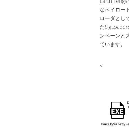
Earth 
なペイロード
ローダとして
たSigLoa
ンペーンと
ています。
<