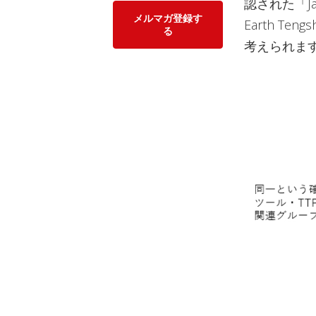
認された「J
メルマガ登録す
Earth 
る
考えられま