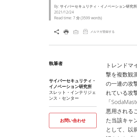
By: サイバーセキュリティ・イノベーション研究所
2021/12/24
Read time:
7 分
(
3599
words)
メルマガ登録する
執筆者
トレンドマイ
撃を複数観測
サイバーセキュリティ・
の一連の攻
イノベーション研究所
れている攻撃活
スレット・インテリジェ
ンス・センター
「SodaMas
悪用されるこ
た当該キャン
お問い合わせ
として、以前