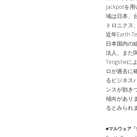
Jackpo
域は日本、
トロニクス
近年Eart
日本国内の
法人、また関
Tengsh
ロが過去に
るビジネス
ンスが効き
傾向があり
るとみられ
■マルウェア「S