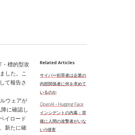
Related Articles
T・標的型攻
しました。こ
サイバー犯罪者は企業の
して報告さ
内部関係者に何を求めて
いるのか
どのマルウェアが
OpenAI・Hugging Face
以降に確認し
インシデントの内幕：背
るペイロード
後に人間の攻撃者がいな
や、新たに確
いAI侵害