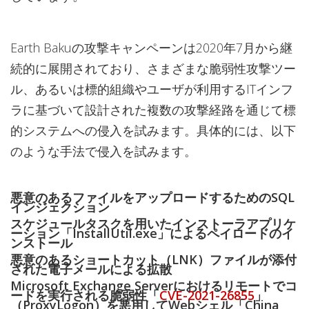
Earth Bakuの攻撃キャンペーンは2020年7月から継
続的に展開されており、さまざまな脆弱性攻撃ツー
ル、あるいは標的組織やユーザが利用するITインフ
ラに基づいて設計された複数の攻撃経路を通じて標
的システムへの侵入を試みます。具体的には、以下
のような手法で侵入を試みます。
悪意のあるファイルをアップロードするためのSQL
インジェクション
スケジュールタスクを用いたインストーラアプリケ
ーション「InstallUtil.exe」によるペイロードのイ
ンストール
悪意のあるショートカット（LNK）ファイルが添付
された電子メールによる拡散
Microsoft Exchange Serverにおけるリモートでコ
ードを実行される脆弱性「
CVE-2021-26855
」
（ProxyLogon）を悪用してWebシェル「China