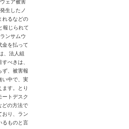
ムウェア被害
に発生したノ
まれるなどの
と報じられて
にランサムウ
代金を払って
は、法人組
目すべきは、
らず、被害報
無い中で、実
えます。とり
モートデスク
などの方法で
ており、ラン
いるものと言