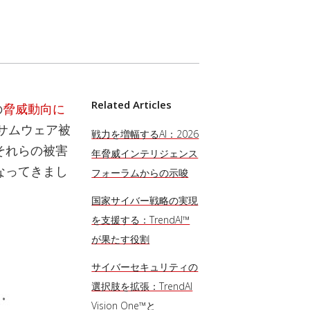
Related Articles
の
脅威動向に
サムウェア被
戦力を増幅するAI：2026
それらの被害
年脅威インテリジェンス
なってきまし
フォーラムからの示唆
国家サイバー戦略の実現
を支援する：TrendAI™
が果たす役割
サイバーセキュリティの
選択肢を拡張：TrendAI
Vision One™と