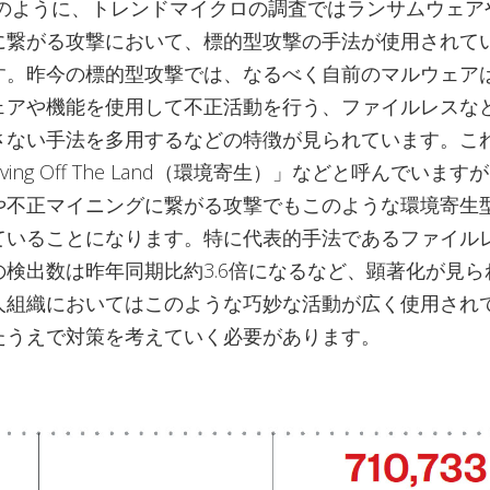
このように、トレンドマイクロの調査ではランサムウェア
に繋がる攻撃において、標的型攻撃の手法が使用されて
す。昨今の標的型攻撃では、なるべく自前のマルウェア
ェアや機能を使用して不正活動を行う、ファイルレスな
さない手法を多用するなどの特徴が見られています。こ
ving Off The Land（環境寄生）」などと呼んでいま
や不正マイニングに繋がる攻撃でもこのような環境寄生
ていることになります。特に代表的手法であるファイル
の検出数は昨年同期比約3.6倍になるなど、顕著化が見ら
人組織においてはこのような巧妙な活動が広く使用され
たうえで対策を考えていく必要があります。