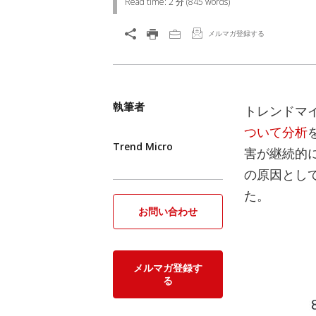
Read time:
2 分
(
845
words)
メルマガ登録する
執筆者
トレンドマイ
ついて分析
Trend Micro
害が継続的
の原因とし
た。
お問い合わせ
メルマガ登録す
る