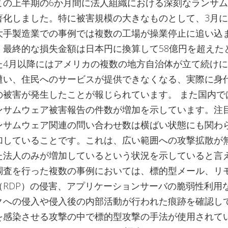
この上半期の6か月間に法人組織における深刻なランサ
著化しました。特に被害規模の大きなものとして、3月
大手製造業での事例では複数の工場が操業停止に追い込
、最終的な損失金額は日本円に換算して58億円を超えた
た4月以降にはアメリカの複数の地方自治体が立て続け
遭い、住民へのサービスが提供できなくなる、実際に身
の被害が発生したことが報じられています。 また国内で
ンサムウェア被害報告の件数が増加を示しています。注
ンサムウェア関連の問い合わせ数は横ばい状態にも関わ
加していることです。これは、広い範囲への攻撃拡散が
た法人のみが増加しているという状況を示していると言
調査を行った複数の事例においては、標的型メール、リ
（RDP）の侵害、アプリケーションサーバの脆弱性利用
クへの侵入や侵入後の内部活動が行われた痕跡を確認し
を感染させる攻撃の中で標的型攻撃の手法が使用されて