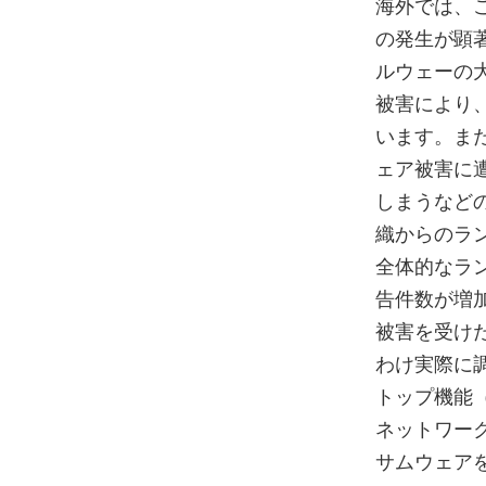
海外では、
の発生が顕
ルウェーの
被害により
います。ま
ェア被害に
しまうなど
織からのラ
全体的なラ
告件数が増
被害を受け
わけ実際に
トップ機能
ネットワー
サムウェア