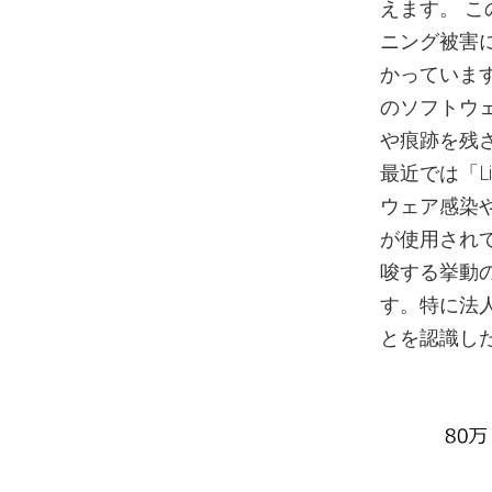
えます。 
ニング被害
かっていま
のソフトウ
や痕跡を残
最近では「Li
ウェア感染
が使用され
唆する挙動
す。特に法
とを認識し