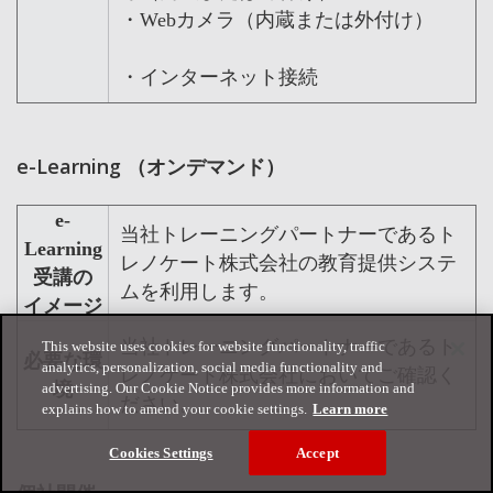
・Webカメラ（内蔵または外付け）
・インターネット接続
e-Learning （オンデマンド）
e-
当社トレーニングパートナーであるト
Learning
レノケート株式会社の教育提供システ
受講の
ムを利用します。
イメージ
当社トレーニングパートナーであるト
This website uses cookies for website functionality, traffic
必要な環
analytics, personalization, social media functionality and
レノケート株式会社においてご確認く
境
advertising. Our Cookie Notice provides more information and
ださい。
explains how to amend your cookie settings.
Learn more
Cookies Settings
Accept