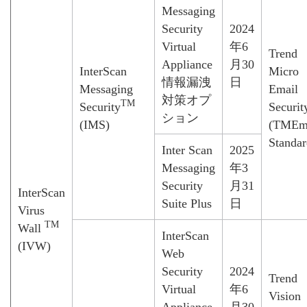
Messaging
Security
2024
Virtual
年6
Trend
Appliance
月30
InterScan
Micro
情報漏洩
日
Messaging
Email
対策オプ
TM
Security
Securit
ション
(IMS)
(TMEm
Standar
Inter Scan
2025
Messaging
年3
Security
月31
InterScan
Suite Plus
日
Virus
TM
Wall
InterScan
(IVW)
Web
Security
2024
Trend
Virtual
年6
Vision