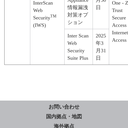
Appliance
月30
InterScan
One - Z
情報漏洩
日
Web
Trust
対策オプ
TM
Security
Secure
ション
(IWS)
Access 
Internet
Inter Scan
2025
Access
Web
年3
Security
月31
Suite Plus
日
お問い合わせ
国内拠点・地図
海外拠点