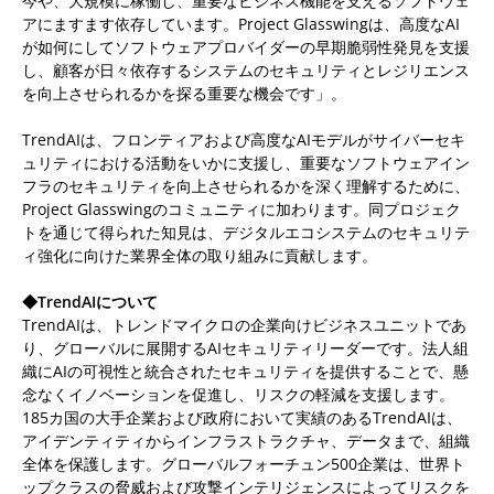
今や、大規模に稼働し、重要なビジネス機能を支えるソフトウェ
アにますます依存しています。Project Glasswingは、高度なAI
が如何にしてソフトウェアプロバイダーの早期脆弱性発見を支援
し、顧客が日々依存するシステムのセキュリティとレジリエンス
を向上させられるかを探る重要な機会です」。
TrendAIは、フロンティアおよび高度なAIモデルがサイバーセキ
ュリティにおける活動をいかに支援し、重要なソフトウェアイン
フラのセキュリティを向上させられるかを深く理解するために、
Project Glasswingのコミュニティに加わります。同プロジェク
トを通じて得られた知見は、デジタルエコシステムのセキュリテ
ィ強化に向けた業界全体の取り組みに貢献します。
◆TrendAIについて
TrendAIは、トレンドマイクロの企業向けビジネスユニットであ
り、グローバルに展開するAIセキュリティリーダーです。法人組
織にAIの可視性と統合されたセキュリティを提供することで、懸
念なくイノベーションを促進し、リスクの軽減を支援します。
185カ国の大手企業および政府において実績のあるTrendAIは、
アイデンティティからインフラストラクチャ、データまで、組織
全体を保護します。グローバルフォーチュン500企業は、世界ト
ップクラスの脅威および攻撃インテリジェンスによってリスクを