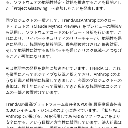
る、ソフトウェアの脆弱性特定・対処を推進することを目的とし
た「Project Glasswing」へ参加したことを発表します。
同プロジェクトの一環として、TrendAIはAnthropicのクロー
ド・ミュトス（Claude Mythos Preview）をプレビューの段階か
ら活用し、ソフトウェアコードのレビュー・分析を行います。こ
れにより、サイバーセキュリティのリサーチャーが、脆弱性を迅
速に発見し、協調的な情報開示、優先順位付けされた修復対応、
そして脆弱性に対する仮想パッチを通じたリスク低減へとつなげ
ることが可能になります。
AIは脆弱性の発見を劇的に加速させています。TrendAIは、これ
を業界にとってポジティブな状況と捉えており、Anthropicのよ
うな組織と積極的に協業してきました。今回のプロジェクトへの
参加は、数十年にわたって貢献してきた広範な協調的エコシステ
ムの一部と位置付けています。
TrendAIの最高プラットフォーム責任者(CPO) 兼 最高事業責任者
(CBO)レイチェル・ジンは次のように述べています。「私たちは
Anthropicが掲げる、AIを活用してあらゆるソフトウェアをより
安全にする、という目標と方向性に賛同しています。法人組織は