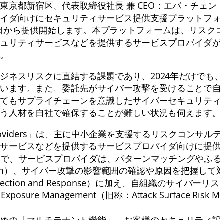
京都新宿区、代表取締役社長 兼 CEO：エバ・チェン
けにセキュリティサービス提供支援プラットフォーム「Tren
2025年4月1日から提供開始します。本プラットフォームは、
ュリティサービスなどを提供するサービスプロバイダ
。
ジネスリスクに直結する課題であり、2024年だけでも
います。また、委託先がサイバー攻撃を受けることで
てもサプライチェーンを意識したサイバーセキュリテ
う人材を自社で確保することが難しい状況も伺えます
 Service Providers」は、主に中小企業を支援するリス
ビスなどを提供するサービスプロバイダ向けに提供します。「Tr
を採用することで、サービスプロバイダは、パターンマッチング
on Platform）、サイバー攻撃の影響範囲の確認や原因を把握し
ded Detection and Response）に加え、自組織
posure Management（旧称：Attack Surface R
めの「マルチテナント機能」、お客様のセキュリティ