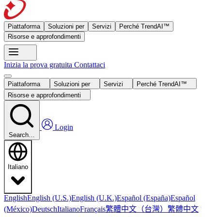
Piattaforma
Soluzioni per
Servizi
Perché TrendAI™
Risorse e approfondimenti
Inizia la prova gratuita
Contattaci
Piattaforma
Soluzioni per
Servizi
Perché TrendAI™
Risorse e approfondimenti
Login
Search…
Italiano
English
English (U.S.)
English (U.K.)
Español (España)
Español
繁體中文（台灣）
繁體中文
(México)
Deutsch
Italiano
Français