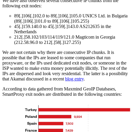
We have also observed several consecutive IP chunks from the
following exit nodes:
89[.]106[.]102.0 to 89[.]106[.]105.0 UNICS Ltd. in Bulgaria
(89[.]106[.]101.0 to 89[.]106[.]105.255)
45[.]159.140.0 to 45[.]159[.]143.0 AS212635 in the
Netherlands
212[.]58.102/103/114/119/121.0 Magticom in Georgia
(212.58.96.0 to 212[.]58[.]127.255)
We are not certain why there are consecutive IP chunks. It is
possible that the IPs are leased to some companies that run
proxyware, or the IPs used dedicated exit nodes, or someone in the
ISP wanted to make extra money potentially illicitly. The rest of the
IPs are dispersed and look very residential. The latter is a possibility
that Akamai discussed in a recent
blog entry
.
According to data gathered from Maxmind GeoIP Databases,
SmartProxy exit nodes are distributed in the following countries: