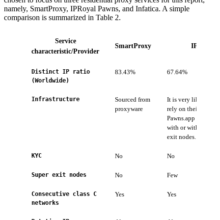
namely, SmartProxy, IPRoyal Pawns, and Infatica. A simple
comparison is summarized in Table 2.
Service
SmartProxy
IPRoyal
characteristic/Provider
Distinct IP ratio
83.43%
67.64%
(Worldwide)
Infrastructure
Sourced from
It is very likely tha
proxyware
rely on their own
Pawns.app infrastru
with or without add
exit nodes.
KYC
No
No
Super exit nodes
No
Few
Consecutive class C
Yes
Yes
networks