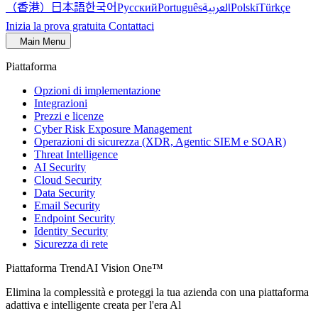
（香港）
한국어
日本語
العربية
Русский
Português
Polski
Türkçe
Inizia la prova gratuita
Contattaci
Main Menu
Piattaforma
Opzioni di implementazione
Integrazioni
Prezzi e licenze
Cyber Risk Exposure Management
Operazioni di sicurezza (XDR, Agentic SIEM e SOAR)
Threat Intelligence
AI Security
Cloud Security
Data Security
Email Security
Endpoint Security
Identity Security
Sicurezza di rete
Piattaforma TrendAI Vision One™
Elimina la complessità e proteggi la tua azienda con una piattaforma
adattiva e intelligente creata per l'era Al