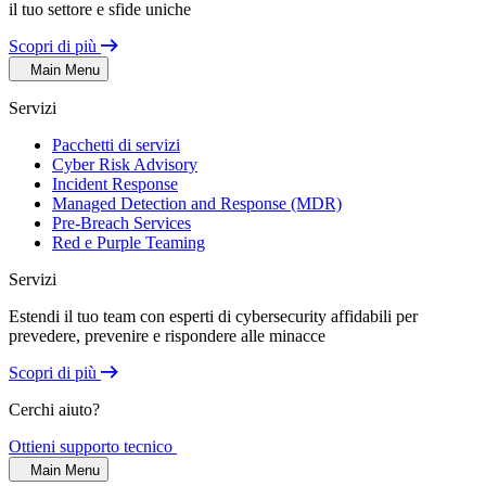
il tuo settore e sfide uniche
Scopri di più
Main Menu
Servizi
Pacchetti di servizi
Cyber Risk Advisory
Incident Response
Managed Detection and Response (MDR)
Pre-Breach Services
Red e Purple Teaming
Servizi
Estendi il tuo team con esperti di cybersecurity affidabili per
prevedere, prevenire e rispondere alle minacce
Scopri di più
Cerchi aiuto?
Ottieni supporto tecnico
Main Menu