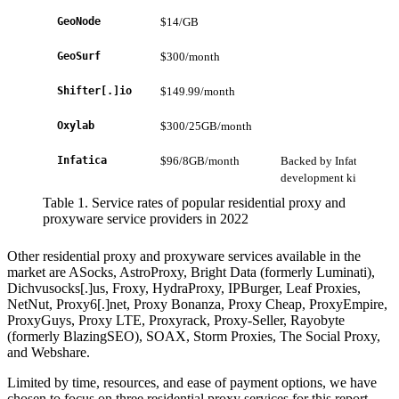
GeoNode
$14/GB
GeoSurf
$300/month
Shifter[.]io
$149.99/month
Oxylab
$300/25GB/month
Infatica
$96/8GB/month
Backed by Infatica peer-
development kit (SDK)
Table 1. Service rates of popular residential proxy and
proxyware service providers in 2022
Other residential proxy and proxyware services available in the
market are ASocks, AstroProxy, Bright Data (formerly Luminati),
Dichvusocks[.]us, Froxy, HydraProxy, IPBurger, Leaf Proxies,
NetNut, Proxy6[.]net, Proxy Bonanza, Proxy Cheap, ProxyEmpire,
ProxyGuys, Proxy LTE, Proxyrack, Proxy-Seller, Rayobyte
(formerly BlazingSEO), SOAX, Storm Proxies, The Social Proxy,
and Webshare.
Limited by time, resources, and ease of payment options, we have
chosen to focus on three residential proxy services for this report,