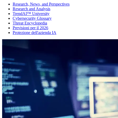
Research, News, and Perspectives
Research and Analysis
TrendAI™ University
Cybersecurity Glossary
Threat Encyclopedia
Previsioni per il 2026
Protezione dell'azienda IA