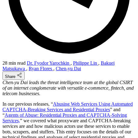
28 min read
Dr. Fyodor Yarochkin
,
Philippe Lin
,
Bakuei
Matsukawa
,
Ryan Flores
,
Chen-yu Dai
Share
Chen-yu Dai leads the threat intelligence team at the global CSIRT
of an internet conglomerate with versatile e-commerce, fintech, and
telecom businesses.
In our previous releases, “
Abusing Web Services Using Automated
CAPTCHA-Breaking Services and Residential Proxies
” and
“
Agents of Abuse: Residential Proxies and CAPTCHA-Solving
Services,
” we covered what proxyware and CAPTCHA-breaking
services are and how malicious actors use these services to enable
bots, scrapers, and stuffers. This entry focuses on the details of our
technical findings and analyses of select residential proxies and