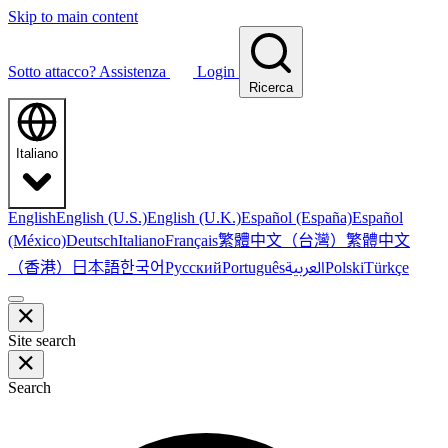
Skip to main content
Sotto attacco?
Assistenza
Login
Ricerca
Italiano
English
English (U.S.)
English (U.K.)
Español (España)
Español
繁體中文（台灣）
繁體中文
(México)
Deutsch
Italiano
Français
（香港）
한국어
日本語
العربية
Русский
Português
Polski
Türkçe
Site search
Search