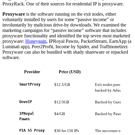
ProxyRack. One of their sources for residential IP is proxyware.
Proxyware
is the software running on the exit nodes, either
voluntarily installed by users for some “passive income” or
involuntarily by malicious drive-by downloads. We examined the
marketing campaigns for “passive income” software that includes
proxyware functionality and identified the top seven most marketed
proxyware:
Honeygain
, IPRoyal Pawns, PacketStream, EarnApp (a
Luminati app), Peer2Profit, Income by Spider, and Traffmonetizer.
Proxyware can also be bundled with shady shareware or repacked
software.
Provider
Price (USD)
SmartProxy
$12.5/GB
Exit nodes purchased fr
backed by AdwareSDK
DoveIP
$12/3GB
Backed by Guerilla And
IPRoyal
$4/GB
Backed by Pawns.app
Pawns
PIA S5 Proxy
$36 for 150 IPs
The successor of 911[.]r