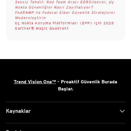
Sessiz Tehdit: Red Team Aracı EDRSilencer, Uç
Nokta Güvenliğini Nasıl Zayıflatıyor?
FedRAMP ile Federal Siber Güvenlik Stratejisini
Modernleştirin
Uç Nokta Koruma Platformları (EPP) için 2025
Gartner® Magic Quadrant
Trend Vision One™
- Proaktif Güvenlik Burada
Başlar.
Kaynaklar