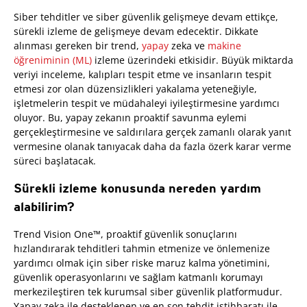
Siber tehditler ve siber güvenlik gelişmeye devam ettikçe,
sürekli izleme de gelişmeye devam edecektir. Dikkate
alınması gereken bir trend,
yapay
zeka ve
makine
öğreniminin (ML)
izleme üzerindeki etkisidir. Büyük miktarda
veriyi inceleme, kalıpları tespit etme ve insanların tespit
etmesi zor olan düzensizlikleri yakalama yeteneğiyle,
işletmelerin tespit ve müdahaleyi iyileştirmesine yardımcı
oluyor. Bu, yapay zekanın proaktif savunma eylemi
gerçekleştirmesine ve saldırılara gerçek zamanlı olarak yanıt
vermesine olanak tanıyacak daha da fazla özerk karar verme
süreci başlatacak.
Sürekli izleme konusunda nereden yardım
alabilirim?
Trend Vision One™, proaktif güvenlik sonuçlarını
hızlandırarak tehditleri tahmin etmenize ve önlemenize
yardımcı olmak için siber riske maruz kalma yönetimini,
güvenlik operasyonlarını ve sağlam katmanlı korumayı
merkezileştiren tek kurumsal siber güvenlik platformudur.
Yapay zeka ile desteklenen ve en son tehdit istihbaratı ile