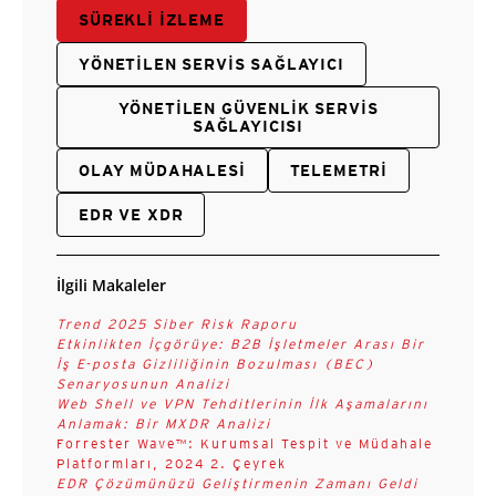
SÜREKLI İZLEME
YÖNETILEN SERVIS SAĞLAYICI
YÖNETILEN GÜVENLIK SERVIS
SAĞLAYICISI
OLAY MÜDAHALESI
TELEMETRI
EDR VE XDR
İlgili Makaleler
Trend 2025 Siber Risk Raporu
Etkinlikten İçgörüye: B2B İşletmeler Arası Bir
İş E-posta Gizliliğinin Bozulması (BEC)
Senaryosunun Analizi
Web Shell ve VPN Tehditlerinin İlk Aşamalarını
Anlamak: Bir MXDR Analizi
Forrester Wave™: Kurumsal Tespit ve Müdahale
Platformları, 2024 2. Çeyrek
EDR Çözümünüzü Geliştirmenin Zamanı Geldi