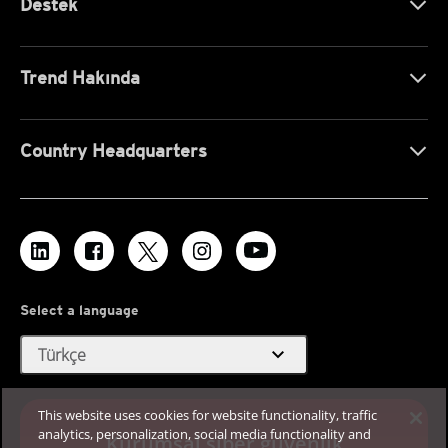
Destek
Trend Hakında
Country Headquarters
Select a language
expand_more
Türkçe
This website uses cookies for website functionality, traffic
analytics, personalization, social media functionality and
Kurumsal siber güvenlik