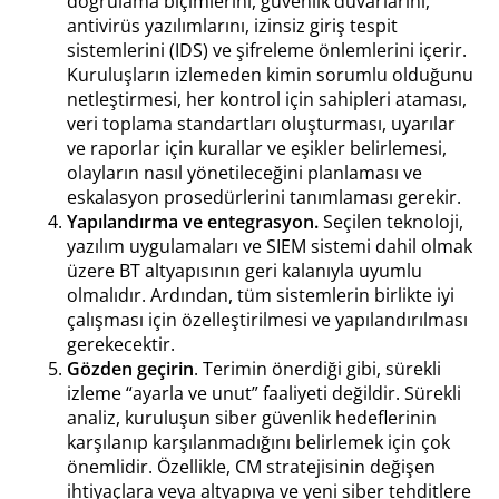
doğrulama biçimlerini, güvenlik duvarlarını,
antivirüs yazılımlarını, izinsiz giriş tespit
sistemlerini (IDS) ve şifreleme önlemlerini içerir.
Kuruluşların izlemeden kimin sorumlu olduğunu
netleştirmesi, her kontrol için sahipleri ataması,
veri toplama standartları oluşturması, uyarılar
ve raporlar için kurallar ve eşikler belirlemesi,
olayların nasıl yönetileceğini planlaması ve
eskalasyon prosedürlerini tanımlaması gerekir.
Yapılandırma ve entegrasyon.
Seçilen teknoloji,
yazılım uygulamaları ve SIEM sistemi dahil olmak
üzere BT altyapısının geri kalanıyla uyumlu
olmalıdır. Ardından, tüm sistemlerin birlikte iyi
çalışması için özelleştirilmesi ve yapılandırılması
gerekecektir.
Gözden geçirin
. Terimin önerdiği gibi, sürekli
izleme “ayarla ve unut” faaliyeti değildir. Sürekli
analiz, kuruluşun siber güvenlik hedeflerinin
karşılanıp karşılanmadığını belirlemek için çok
önemlidir. Özellikle, CM stratejisinin değişen
ihtiyaçlara veya altyapıya ve yeni siber tehditlere