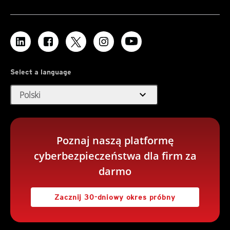
Select a language
expand_more
Polski
Poznaj naszą platformę
cyberbezpieczeństwa dla firm za
darmo
Zacznij 30-dniowy okres próbny