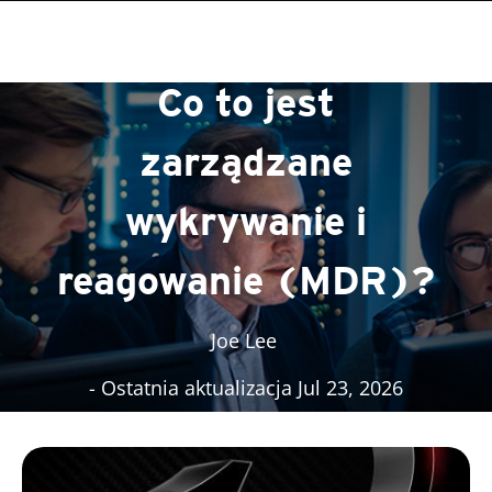
ervices
ervices
roducts
One-Platform
pen On A New Tab
pen On A New Tab
pen On A New Tab
pen On A New Tab
pen On A New Tab
Co to jest
zarządzane
wykrywanie i
reagowanie (MDR)?
Joe Lee
- Ostatnia aktualizacja Jul 23, 2026