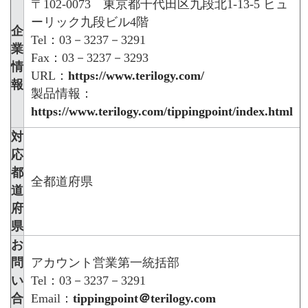
〒102-0073 東京都千代田区九段北1-13-5 ヒュ
ーリック九段ビル4階
企
Tel：03－3237－3291
業
Fax：03－3237－3293
情
URL：
https://www.terilogy.com/
報
製品情報：
https://www.terilogy.com/tippingpoint/index.html
対
応
都
全都道府県
道
府
県
お
問
アカウント営業第一統括部
い
Tel：03－3237－3291
合
Email：
tippingpoint＠terilogy.com