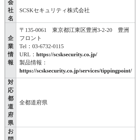
会
社
SCSKセキュリティ株式会社
名
〒135-0061 東京都江東区豊洲3-2-20 豊洲
企
フロント
業
Tel：03-6732-0115
情
URL：
https://scsksecurity.co.jp/
報
製品情報：
https://scsksecurity.co.jp/services/tippingpoint/
対
応
都
全都道府県
道
府
県
お
問