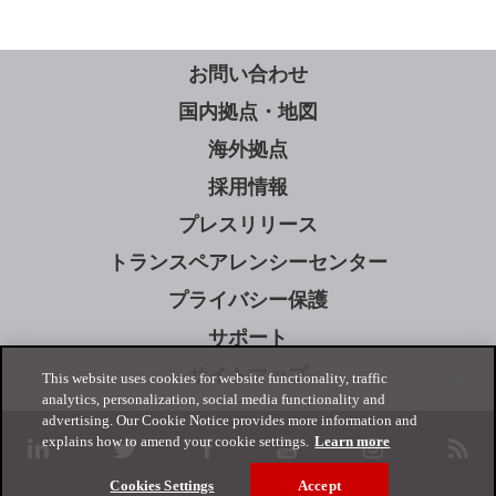
お問い合わせ
国内拠点・地図
海外拠点
採用情報
プレスリリース
トランスペアレンシーセンター
プライバシー保護
サポート
サイトマップ
This website uses cookies for website functionality, traffic
analytics, personalization, social media functionality and
advertising. Our Cookie Notice provides more information and
explains how to amend your cookie settings.
Learn more
linkedin
twitter
facebook
youtube
instagram
rss
Cookies Settings
Accept