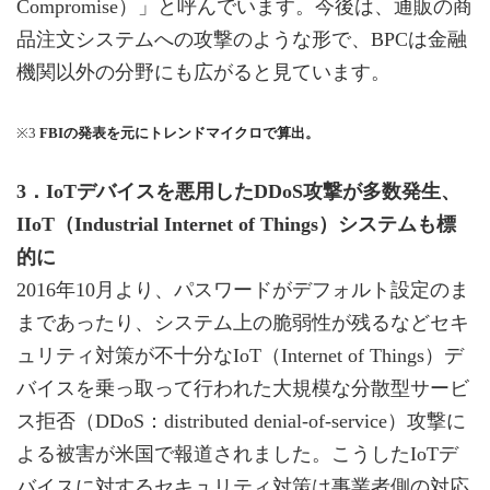
Compromise）」と呼んでいます。今後は、通販の商
品注文システムへの攻撃のような形で、BPCは金融
機関以外の分野にも広がると見ています。
※3
FBIの発表を元にトレンドマイクロで算出。
3．IoTデバイスを悪用したDDoS攻撃が多数発生、
IIoT（Industrial Internet of Things）システムも標
的に
2016年10月より、パスワードがデフォルト設定のま
まであったり、システム上の脆弱性が残るなどセキ
ュリティ対策が不十分なIoT（Internet of Things）デ
バイスを乗っ取って行われた大規模な分散型サービ
ス拒否（DDoS：distributed denial-of-service）攻撃に
よる被害が米国で報道されました。こうしたIoTデ
バイスに対するセキュリティ対策は事業者側の対応