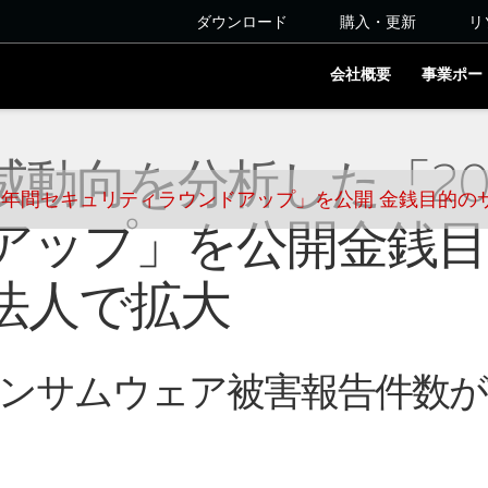
ダウンロード
購入・更新
リ
会社概要
事業ポー
動向を分析した「20
5年年間セキュリティラウンドアップ」を公開 金銭目的
アップ」を公開金銭目
法人で拡大
ンサムウェア被害報告件数が前