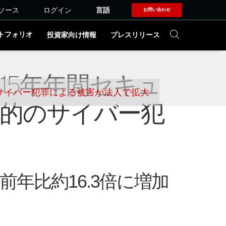
ソース
ログイン
言語
お問い合わせ
トフォリオ
投資家向け情報
プレスリリース
15年年間セキュ
のサイバー犯罪による被害が法人で拡大
的のサイバー犯
年比約16.3倍に増加