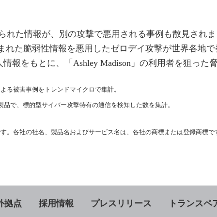
情報が、別の攻撃で悪用される事例も散見されました。201
」から盗まれた脆弱性情報を悪用したゼロデイ攻撃が世界各
た個人情報をもとに、「Ashley Madison」の利用者を
撃による被害事例をトレンドマイクロで集計。
監視製品で、標的型サイバー攻撃特有の通信を検知した数を集計。
名、製品名およびサービス名は、各社の商標または登録商標です。Copyright (c) 2016 
外拠点
採用情報
プレスリリース
トランスペ