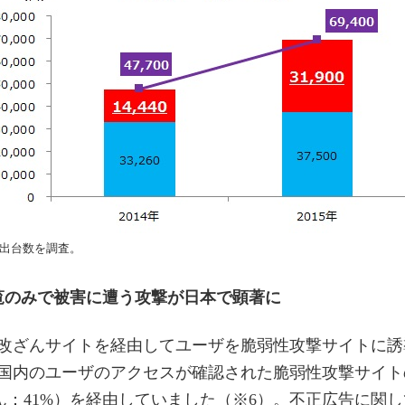
検出台数を調査。
覧のみで被害に遭う攻撃が日本で顕著に
告や改ざんサイトを経由してユーザを脆弱性攻撃サイトに
国内のユーザのアクセスが確認された脆弱性攻撃サイト
ん：41%）を経由していました（※6）。不正広告に関し