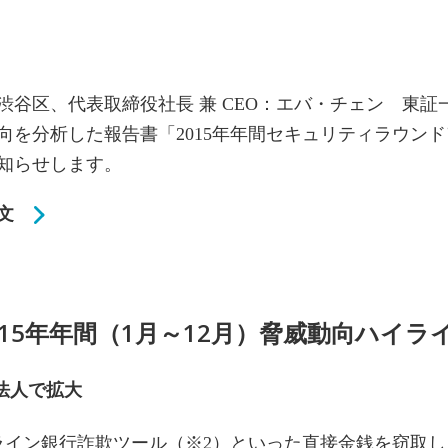
谷区、代表取締役社長 兼 CEO：エバ・チェン 東証一
向を分析した報告書「2015年年間セキュリティラウン
知らせします。
文
015年年間（1月～12月）脅威動向ハイラ
法人で拡大
ンライン銀行詐欺ツール（※2）といった直接金銭を窃取