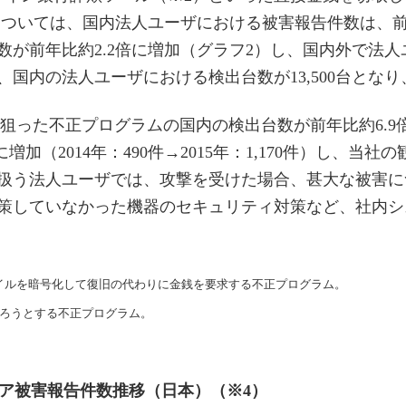
ついては、国内法人ユーザにおける被害報告件数は、前年
数が前年比約2.2倍に増加（グラフ2）し、国内外で法
国内の法人ユーザにおける検出台数が13,500台とな
システムを狙った不正プログラムの国内の検出台数が前年比約6.9
に増加（2014年：490件→2015年：1,170件）し、
扱う法人ユーザでは、攻撃を受けた場合、甚大な被害に
策していなかった機器のセキュリティ対策など、社内シ
ァイルを暗号化して復旧の代わりに金銭を要求する不正プログラム。
取ろうとする不正プログラム。
ェア被害報告件数推移（日本）（※4）