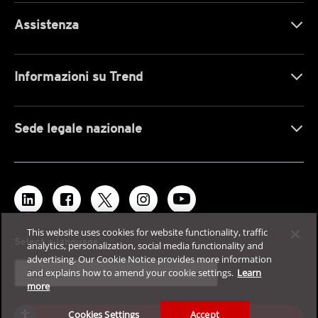
Assistenza
Informazioni su Trend
Sede legale nazionale
This website uses cookies for website functionality, traffic
Select a language
analytics, personalization, social media functionality and
advertising. Our Cookie Notice provides more information
expand_more
Italiano
and explains how to amend your cookie settings.
Learn
more
Cookies Settings
Accept