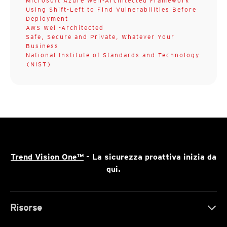
Microsoft Azure Well-Architected Framework
Using Shift-Left to Find Vulnerabilities Before
Deployment
AWS Well-Architected
Safe, Secure and Private, Whatever Your
Business
National Institute of Standards and Technology
(NIST)
Trend Vision One™
- La sicurezza proattiva inizia da
qui.
Risorse