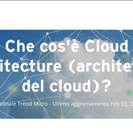
Che cos'è Cloud
itecture (archite
del cloud)?
sonale Trend Micro
- Ultimo aggiornamento Feb 05, 