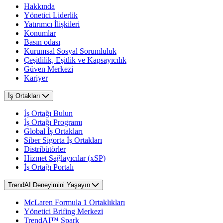
Hakkında
Yönetici Liderlik
Yatırımcı İlişkileri
Konumlar
Basın odası
Kurumsal Sosyal Sorumluluk
Çeşitlilik, Eşitlik ve Kapsayıcılık
Güven Merkezi
Kariyer
İş Ortakları
İş Ortağı Bulun
İş Ortağı Programı
Global İş Ortakları
Siber Sigorta İş Ortakları
Distribütörler
Hizmet Sağlayıcılar (xSP)
İş Ortağı Portalı
TrendAI Deneyimini Yaşayın
McLaren Formula 1 Ortaklıkları
Yönetici Brifing Merkezi
TrendAI™ Spark