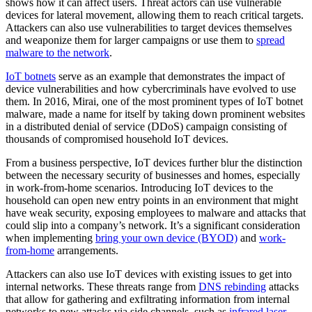
shows how it can affect users. Threat actors can use vulnerable
devices for lateral movement, allowing them to reach critical targets.
Attackers can also use vulnerabilities to target devices themselves
and weaponize them for larger campaigns or use them to
spread
malware to the network
.
IoT botnets
serve as an example that demonstrates the impact of
device vulnerabilities and how cybercriminals have evolved to use
them. In 2016, Mirai, one of the most prominent types of IoT botnet
malware, made a name for itself by taking down prominent websites
in a distributed denial of service (DDoS) campaign consisting of
thousands of compromised household IoT devices.
From a business perspective, IoT devices further blur the distinction
between the necessary security of businesses and homes, especially
in work-from-home scenarios. Introducing IoT devices to the
household can open new entry points in an environment that might
have weak security, exposing employees to malware and attacks that
could slip into a company’s network. It’s a significant consideration
when implementing
bring your own device (BYOD)
and
work-
from-home
arrangements.
Attackers can also use IoT devices with existing issues to get into
internal networks. These threats range from
DNS rebinding
attacks
that allow for gathering and exfiltrating information from internal
networks to new attacks via side channels, such as
infrared laser