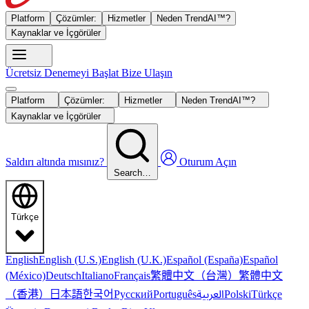
Platform
Çözümler:
Hizmetler
Neden TrendAI™?
Kaynaklar ve İçgörüler
Ücretsiz Denemeyi Başlat
Bize Ulaşın
Platform
Çözümler:
Hizmetler
Neden TrendAI™?
Kaynaklar ve İçgörüler
Saldırı altında mısınız?
Oturum Açın
Search…
Türkçe
English
English (U.S.)
English (U.K.)
Español (España)
Español
繁體中文（台灣）
繁體中文
(México)
Deutsch
Italiano
Français
（香港）
한국어
日本語
العربية
Русский
Português
Polski
Türkçe