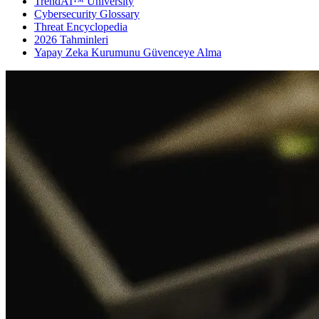
TrendAI™ University
Cybersecurity Glossary
Threat Encyclopedia
2026 Tahminleri
Yapay Zeka Kurumunu Güvenceye Alma