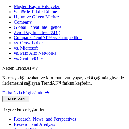
Müşteri Başarı Hikâyeleri
Sektörde Takdir Edilme
Uyum ve Güven Merkezi
Company
Global Threat Intelligence
Zero Day Initiative (ZDI)
Compare TrendAI™ vs. Competition
vs. Crowdstrike
vs. Microsoft
vs. Palo Alto Networks
vs. SentinelOne
Neden TrendAI™?
Karmaşıklığı azaltan ve kurumunuzun yapay zekâ çağında güvenle
ilerlemesini sağlayan TrendAI™ farkını keşfedin.
Daha fazla bilgi edinin
Main Menu
Kaynaklar ve İçgörüler
Research, News, and Perspectives
Research and Analysis