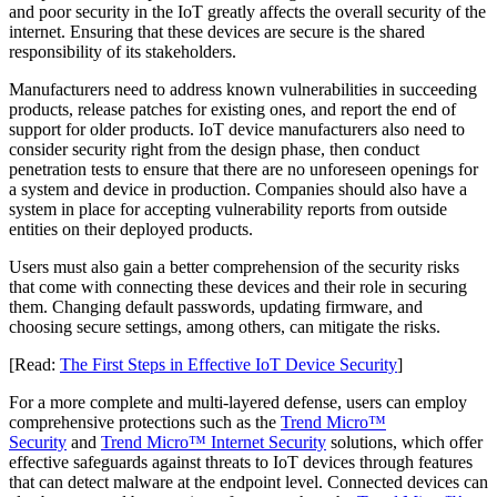
and poor security in the IoT greatly affects the overall security of the
internet. Ensuring that these devices are secure is the shared
responsibility of its stakeholders.
Manufacturers need to address known vulnerabilities in succeeding
products, release patches for existing ones, and report the end of
support for older products. IoT device manufacturers also need to
consider security right from the design phase, then conduct
penetration tests to ensure that there are no unforeseen openings for
a system and device in production. Companies should also have a
system in place for accepting vulnerability reports from outside
entities on their deployed products.
Users must also gain a better comprehension of the security risks
that come with connecting these devices and their role in securing
them. Changing default passwords, updating firmware, and
choosing secure settings, among others, can mitigate the risks.
[Read:
The First Steps in Effective IoT Device Security
]
For a more complete and multi-layered defense, users can employ
comprehensive protections such as the
Trend Micro™
Security
and
Trend Micro™ Internet Security
solutions, which offer
effective safeguards against threats to IoT devices through features
that can detect malware at the endpoint level. Connected devices can