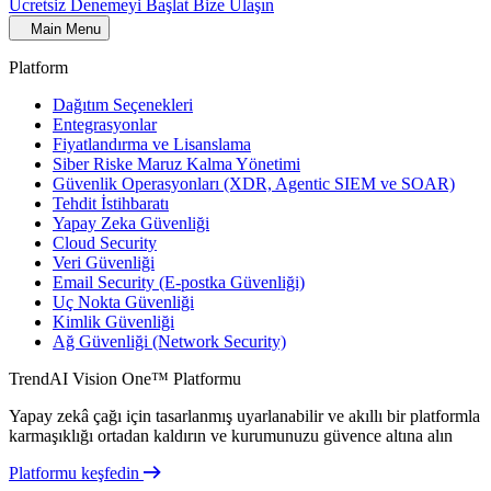
Ücretsiz Denemeyi Başlat
Bize Ulaşın
Main Menu
Platform
Dağıtım Seçenekleri
Entegrasyonlar
Fiyatlandırma ve Lisanslama
Siber Riske Maruz Kalma Yönetimi
Güvenlik Operasyonları (XDR, Agentic SIEM ve SOAR)
Tehdit İstihbaratı
Yapay Zeka Güvenliği
Cloud Security
Veri Güvenliği
Email Security (E-postka Güvenliği)
Uç Nokta Güvenliği
Kimlik Güvenliği
Ağ Güvenliği (Network Security)
TrendAI Vision One™ Platformu
Yapay zekâ çağı için tasarlanmış uyarlanabilir ve akıllı bir platformla
karmaşıklığı ortadan kaldırın ve kurumunuzu güvence altına alın
Platformu keşfedin