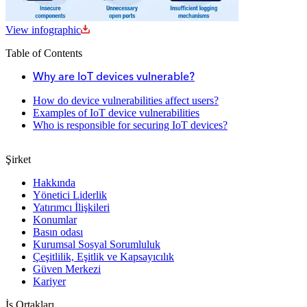
View infographic
Table of Contents
Why are IoT devices vulnerable?
How do device vulnerabilities affect users?
Examples of IoT device vulnerabilities
Who is responsible for securing IoT devices?
Şirket
Hakkında
Yönetici Liderlik
Yatırımcı İlişkileri
Konumlar
Basın odası
Kurumsal Sosyal Sorumluluk
Çeşitlilik, Eşitlik ve Kapsayıcılık
Güven Merkezi
Kariyer
İş Ortakları