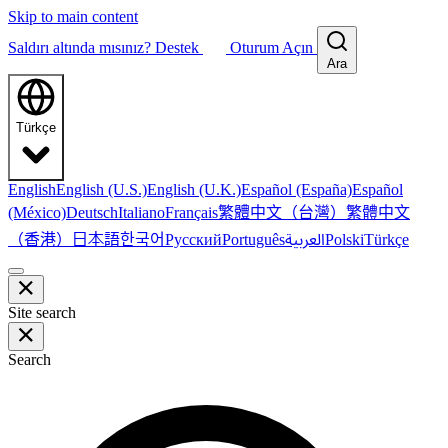
Skip to main content
Saldırı altında mısınız?
Destek
Oturum Açın
Ara
Türkçe
English
English (U.S.)
English (U.K.)
Español (España)
Español
繁體中文（台灣）
繁體中文
(México)
Deutsch
Italiano
Français
（香港）
한국어
日本語
العربية
Русский
Português
Polski
Türkçe
Site search
Search