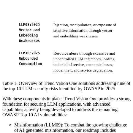
per
ZTS
com
LLM08:2025
Injection, manipulation, or exposure of
Con
Vector and
sensitive information through vector
Ser
Embedding
and embedding weaknesses
Pre
Weaknesses
AI 
LLM10:2025
Resource abuse through excessive and
ZTS
Unbounded
uncontrolled LLM inferences, leading
limi
Consumption
to denial of service, economic losses,
model theft, and service degradation.
Table 1. Overview of Trend Vision One solutions addressing nine of
the top 10 LLM security risks identified by OWASP in 2025
With these components in place, Trend Vision One provides a strong
foundation for securing LLM applications, with advanced
capabilities actively being developed to address the remaining
OWASP Top 10 AI vulnerabilities:
Misinformation (LLM09): To combat the growing challenge
of AI-generated misinformation, our roadmap includes