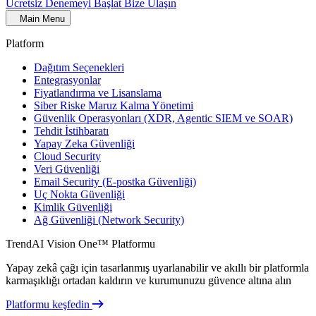
Ücretsiz Denemeyi Başlat
Bize Ulaşın
Main Menu
Platform
Dağıtım Seçenekleri
Entegrasyonlar
Fiyatlandırma ve Lisanslama
Siber Riske Maruz Kalma Yönetimi
Güvenlik Operasyonları (XDR, Agentic SIEM ve SOAR)
Tehdit İstihbaratı
Yapay Zeka Güvenliği
Cloud Security
Veri Güvenliği
Email Security (E-postka Güvenliği)
Uç Nokta Güvenliği
Kimlik Güvenliği
Ağ Güvenliği (Network Security)
TrendAI Vision One™ Platformu
Yapay zekâ çağı için tasarlanmış uyarlanabilir ve akıllı bir platformla
karmaşıklığı ortadan kaldırın ve kurumunuzu güvence altına alın
Platformu keşfedin