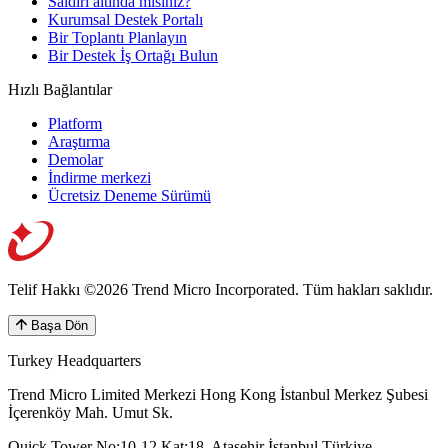
Saldırı altında mısınız?
Kurumsal Destek Portalı
Bir Toplantı Planlayın
Bir Destek İş Ortağı Bulun
Hızlı Bağlantılar
Platform
Araştırma
Demolar
İndirme merkezi
Ücretsiz Deneme Sürümü
Telif Hakkı ©2026 Trend Micro Incorporated.
Tüm hakları saklıdır.
Başa Dön
Turkey Headquarters
Trend Micro Limited Merkezi Hong Kong İstanbul Merkez Şubesi
İçerenköy Mah. Umut Sk.
Quick Tower No:10-12 Kat:18, Ataşehir İstanbul Türkiye