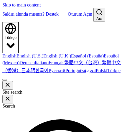
Skip to main content
Saldırı altında mısınız?
Destek
Oturum Açın
Ara
Türkçe
English
English (U.S.)
English (U.K.)
Español (España)
Español
繁體中文（台灣）
繁體中文
(México)
Deutsch
Italiano
Français
（香港）
한국어
日本語
العربية
Русский
Português
Polski
Türkçe
Site search
Search