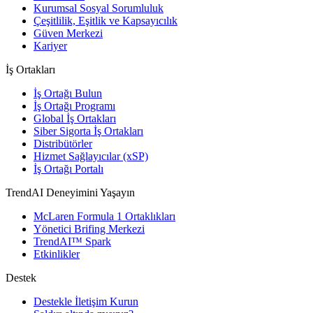
Kurumsal Sosyal Sorumluluk
Çeşitlilik, Eşitlik ve Kapsayıcılık
Güven Merkezi
Kariyer
İş Ortakları
İş Ortağı Bulun
İş Ortağı Programı
Global İş Ortakları
Siber Sigorta İş Ortakları
Distribütörler
Hizmet Sağlayıcılar (xSP)
İş Ortağı Portalı
TrendAI Deneyimini Yaşayın
McLaren Formula 1 Ortaklıkları
Yönetici Brifing Merkezi
TrendAI™ Spark
Etkinlikler
Destek
Destekle İletişim Kurun