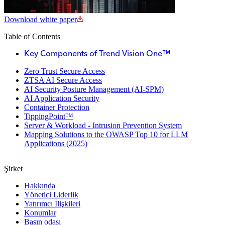
Download white paper
Table of Contents
Key Components of Trend Vision One™
Zero Trust Secure Access
ZTSA AI Secure Access
AI Security Posture Management (AI-SPM)
AI Application Security
Container Protection
TippingPoint™
Server & Workload - Intrusion Prevention System
Mapping Solutions to the OWASP Top 10 for LLM
Applications (2025)
Şirket
Hakkında
Yönetici Liderlik
Yatırımcı İlişkileri
Konumlar
Basın odası