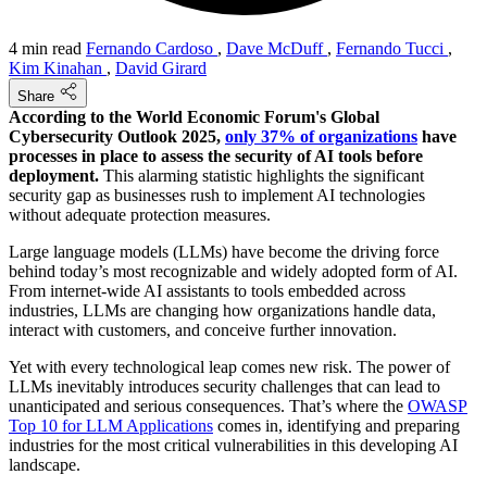
4 min read
Fernando Cardoso
,
Dave McDuff
,
Fernando Tucci
,
Kim Kinahan
,
David Girard
Share
According to the World Economic Forum's Global
Cybersecurity Outlook 2025,
only 37% of organizations
have
processes in place to assess the security of AI tools before
deployment.
This alarming statistic highlights the significant
security gap as businesses rush to implement AI technologies
without adequate protection measures.
Large language models (LLMs) have become the driving force
behind today’s most recognizable and widely adopted form of AI.
From internet-wide AI assistants to tools embedded across
industries, LLMs are changing how organizations handle data,
interact with customers, and conceive further innovation.
Yet with every technological leap comes new risk. The power of
LLMs inevitably introduces security challenges that can lead to
unanticipated and serious consequences. That’s where the
OWASP
Top 10 for LLM Applications
comes in, identifying and preparing
industries for the most critical vulnerabilities in this developing AI
landscape.