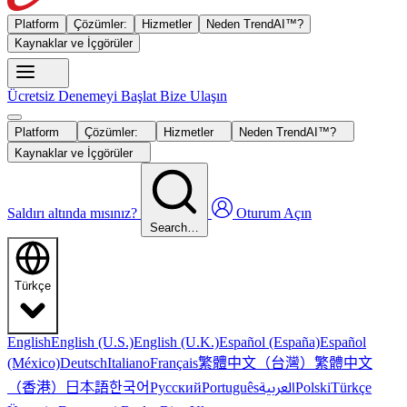
Platform
Çözümler:
Hizmetler
Neden TrendAI™?
Kaynaklar ve İçgörüler
Ücretsiz Denemeyi Başlat
Bize Ulaşın
Platform
Çözümler:
Hizmetler
Neden TrendAI™?
Kaynaklar ve İçgörüler
Saldırı altında mısınız?
Oturum Açın
Search…
Türkçe
English
English (U.S.)
English (U.K.)
Español (España)
Español
繁體中文（台灣）
繁體中文
(México)
Deutsch
Italiano
Français
（香港）
한국어
日本語
العربية
Русский
Português
Polski
Türkçe