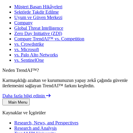
Müşteri Başarı Hikâyeleri
Sektörde Takdir Edilme
Uyum ve Güven Merkezi
Company
Global Threat Intelligence
Zero Day Initiative (ZDI)
Compare TrendAI™ vs. Competition
vs. Crowdstrike
vs. Microsoft
vs. Palo Alto Networks
vs. SentinelOne
Neden TrendAI™?
Karmaşıklığı azaltan ve kurumunuzun yapay zekâ çağında güvenle
ilerlemesini sağlayan TrendAI™ farkını keşfedin.
Daha fazla bilgi edinin
Main Menu
Kaynaklar ve İçgörüler
Research, News, and Perspectives
Research and Analysis