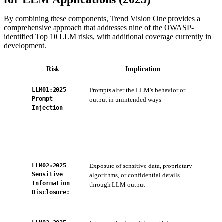
By combining these components, Trend Vision One provides a
comprehensive approach that addresses nine of the OWASP-
identified Top 10 LLM risks, with additional coverage currently in
development.
Risk
Implication
LLM01:2025
Prompts alter the LLM's behavior or
ZTS
Prompt
output in unintended ways
inpu
Injection
acc
Ser
AI 
app
LLM02:2025
Exposure of sensitive data, proprietary
AI-
Sensitive
algorithms, or confidential details
(mo
Information
through LLM output
Wor
Disclosure:
Sys
dev