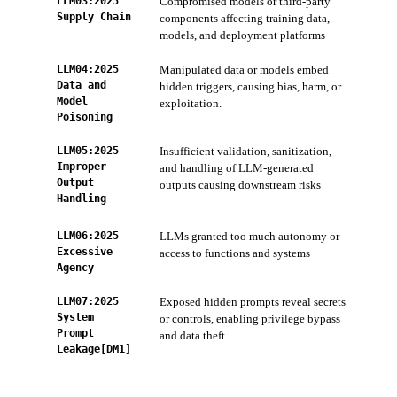
LLM03:2025
Compromised models or third-party
Con
Supply Chain
components affecting training data,
Tip
models, and deployment platforms
Int
LLM04:2025
Manipulated data or models embed
AI 
Data and
hidden triggers, causing bias, harm, or
Con
Model
exploitation.
and 
Poisoning
LLM05:2025
Insufficient validation, sanitization,
ZTS
Improper
and handling of LLM-generated
sani
Output
outputs causing downstream risks
AI 
Handling
Sca
LLM06:2025
LLMs granted too much autonomy or
ZTS
Excessive
access to functions and systems
acc
Agency
LLM07:2025
Exposed hidden prompts reveal secrets
AI 
System
or controls, enabling privilege bypass
and
Prompt
and data theft.
Cod
Leakage[DM1]
scan
keys
AI-