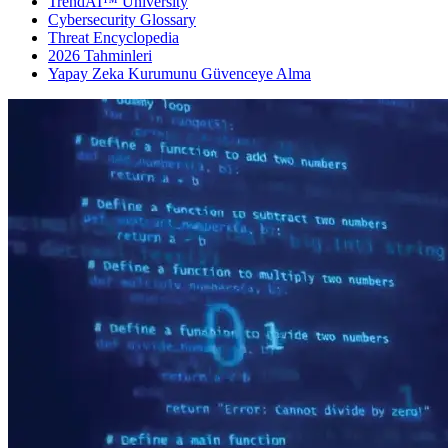
TrendAI™ University
Cybersecurity Glossary
Threat Encyclopedia
2026 Tahminleri
Yapay Zeka Kurumunu Güvenceye Alma