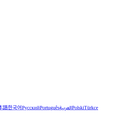
한국어
本語
العربية
Русский
Português
Polski
Türkçe