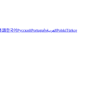
한국어
本語
العربية
Русский
Português
Polski
Türkçe