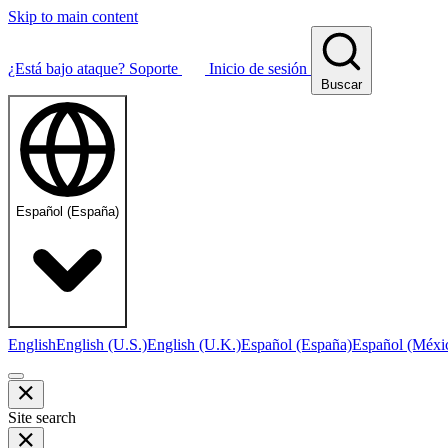
Skip to main content
¿Está bajo ataque?
Soporte
Inicio de sesión
Buscar
Español (España)
English
English (U.S.)
English (U.K.)
Español (España)
Español (Méxi
Site search