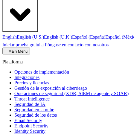
English
English (U.S.)
English (U.K.)
Español (España)
Español (Méxi
Iniciar prueba gratuita
Póngase en contacto con nosotros
Main Menu
Plataforma
Opciones de implementación
Integraciones
Precios y licencias
Gestión de la exposición al ciberriesgo
Operaciones de seguridad (XDR, SIEM de agente y SOAR)
Threat Intelligence
Seguridad de IA
Seguridad en la nube
Seguridad de los datos
Email Security
Endpoint Security
Identity Security