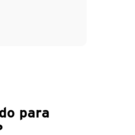
do para
?