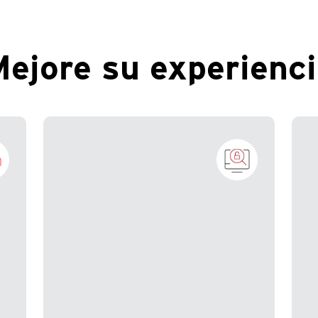
ejore su experienc
En el competitivo mundo actual,
tener esa ventaja adicional lo es
todo. Los clientes prefieren partners
que ofrezcan no solo productos,
z
sino también servicios de valor
os
E
añadido. Trend comprende este