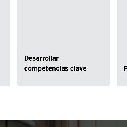
s
cambio y se compromete a
os
e
proporcionar conocimientos
a
especializados, reconocer y
e
recompensar a aquellos partners
f
que se comprometen a obtener una
o
m
profunda experiencia.
h
s
Desarrollar
competencias clave
P