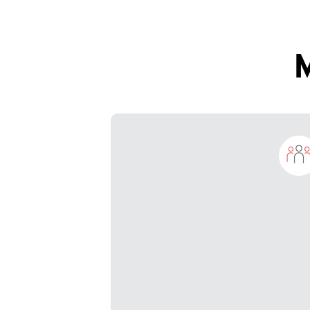
M
Mantener la competitividad a la ve
que mantiene a sus clientes segur