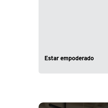
frente a las amenazas emergentes
es crucial. Es por eso que invertim
mucho en proporcionarle los
últimos conocimientos e
información. Nuestros cursos
dirigidos por expertos y a su propi
ritmo le permiten mantenerse a la
vanguardia.
Estar empoderado