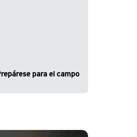
e puede aplicar. En Trend, creemos
n impartir conocimientos que sean
plicables, verificables y verificables
n el campo. Aproveche la
ormación relevante y actualizada
ientras perfecciona sus
abilidades prácticas con nuestras
oluciones.
repárese para el campo