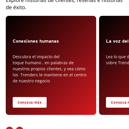
Explore historias de clientes, reseñas e historias
de éxito.
Open On A New Tab
Conexiones humanas
La voz del
Descubra el impacto del
Lea lo que 
toque humano , en palabras de
sobre Tren
nuestros propios clientes, y vea cómo
los Trenders le mantiene en el centro
de nuestro negocio
Conozca más
Conozca 