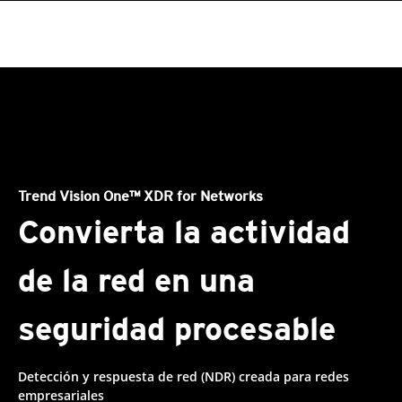
roducts
One-Platform
pen On A New Tab
pen On A New Tab
pen On A New Tab
pen On A New Tab
pen On A New Tab
Products
Trend Vision One™ XDR for Networks
Convierta la actividad
de la red en una
seguridad procesable
Detección y respuesta de red (NDR) creada para redes
empresariales