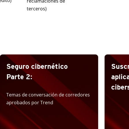
édito)
reclamaciones de
terceros)
Seguro cibernético
Suscr
Parte 2:
aplic
cibe
Temas de conversación de corredores
aprobados por Trend