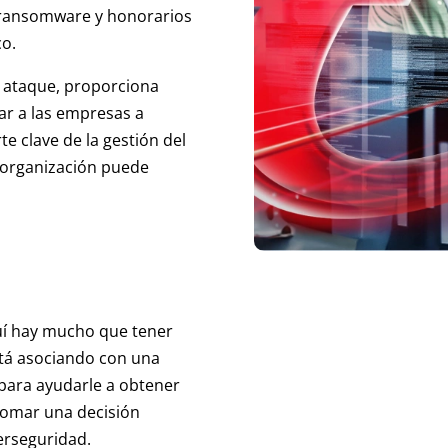
 ransomware y honorarios
co.
n ataque, proporciona
r a las empresas a
e clave de la gestión del
u organización puede
uí hay mucho que tener
stá asociando con una
 para ayudarle a obtener
tomar una decisión
erseguridad.