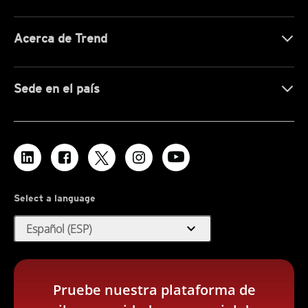
Acerca de Trend
Sede en el país
Select a language
expand_more
Español (ESP)
Pruebe nuestra plataforma de