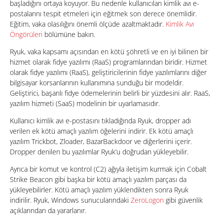
başladığını ortaya koyuyor. Bu nedenle kullanıcıları kimlik avı e-
postalarını tespit etmeleri için eğitmek son derece önemlidir.
Eğitim, vaka olasılığını önemli ölçüde azaltmaktadır.
Kimlik Avı
Öngörüleri
bölümüne bakın.
Ryuk, vaka kapsamı açısından en kötü şöhretli ve en iyi bilinen bir
hizmet olarak fidye yazılımı (RaaS) programlarından biridir. Hizmet
olarak fidye yazılımı (RaaS), geliştiricilerinin fidye yazılımlarını diğer
bilgisayar korsanlarının kullanımına sunduğu bir modeldir.
Geliştirici, başarılı fidye ödemelerinin belirli bir yüzdesini alır. RaaS,
yazılım hizmeti (SaaS) modelinin bir uyarlamasıdır.
Kullanıcı kimlik avı e-postasını tıkladığında Ryuk, dropper adı
verilen ek kötü amaçlı yazılım öğelerini indirir. Ek kötü amaçlı
yazılım Trickbot, Zloader, BazarBackdoor ve diğerlerini içerir.
Dropper denilen bu yazılımlar Ryuk’u doğrudan yükleyebilir.
Ayrıca bir komut ve kontrol (C2) ağıyla iletişim kurmak için Cobalt
Strike Beacon gibi başka bir kötü amaçlı yazılım parçası da
yükleyebilirler. Kötü amaçlı yazılım yüklendikten sonra Ryuk
indirilir. Ryuk, Windows sunucularındaki
ZeroLogon
gibi güvenlik
açıklarından da yararlanır.