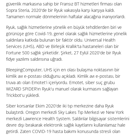
güvenlik markasına sahip bir Fransız BT hizmetleri firması olan
Sopra Steria, 2020'de bir Ryuk vakasıyla karşı karşıya kaldı.
Tamamen normale dönmelerinin haftalar alacağına inanıyorlardı.
Ryuk, sağlık hizmetlerine yönelik en büyük tehditlerden biri ve
görünüşe göre Covid-19, genel olarak sağlık hizmetlerine yönelik
saldırılara katkıda bulunan bir faktör oldu. Universal Health
Services (UHS), ABD ve Birleşik Krallık'ta hastaneleri olan bir
Fortune 500 sağlık şirketidir. Şirket, 27 Eylül 2020'de bir Ryuk
fidye yazılımı saldırısına uğradı.
BleepingComputer, UHS için en olası bulaşma noktasının bir
kimlik avı e-postası olduğunu açıkladı. Kimlik avı e-postası, bir
truva atı olan Emotet'i içeriyordu. Emotet, siber suç grubu
WIZARD SPIDER'ın Ryuk'u manuel olarak kurmasını sağlayan
Trickbot'u yükledi.
Siber korsanlar Ekim 2020'de iki tıp merkezine daha Ryuk
bulaştırdı. Oregon merkezli Sky Lakes Tıp Merkezi ve New York
merkezli Lawrence Health System. Saldırılar bilgisayar sistemlerini
devre dışı bırakarak elektronik sağlık kayıtlarını kullanılamaz hale
getirdi. Zaten COVID-19 hasta bakımı konusunda stresli olan