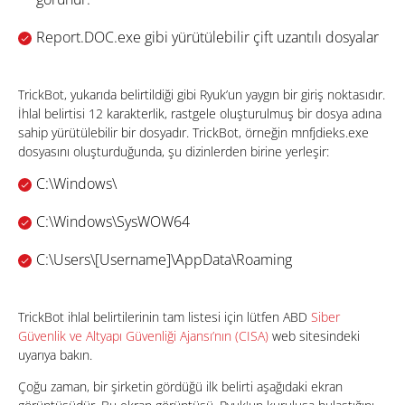
Report.DOC.exe gibi yürütülebilir çift uzantılı dosyalar
TrickBot, yukarıda belirtildiği gibi Ryuk’un yaygın bir giriş noktasıdır.
İhlal belirtisi 12 karakterlik, rastgele oluşturulmuş bir dosya adına
sahip yürütülebilir bir dosyadır. TrickBot, örneğin mnfjdieks.exe
dosyasını oluşturduğunda, şu dizinlerden birine yerleşir:
C:\Windows\
C:\Windows\SysWOW64
C:\Users\[Username]\AppData\Roaming
TrickBot ihlal belirtilerinin tam listesi için lütfen ABD
Siber
Güvenlik ve Altyapı Güvenliği Ajansı’nın (CISA)
web sitesindeki
uyarıya bakın.
Çoğu zaman, bir şirketin gördüğü ilk belirti aşağıdaki ekran