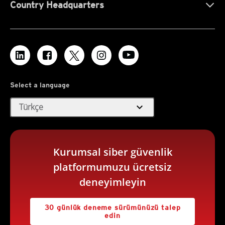
Country Headquarters
Select a language
expand_more
Türkçe
Kurumsal siber güvenlik
platformumuzu ücretsiz
deneyimleyin
30 günlük deneme sürümünüzü talep
edin