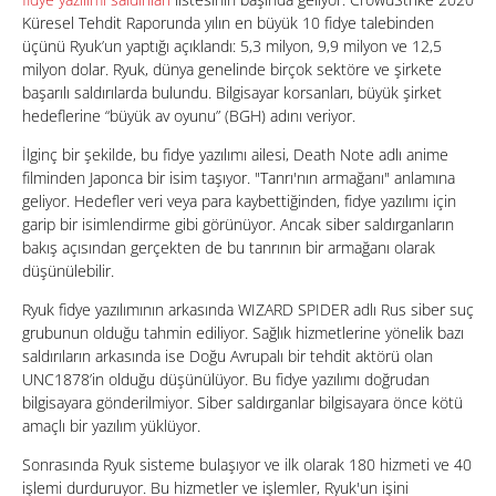
Küresel Tehdit Raporunda yılın en büyük 10 fidye talebinden
üçünü Ryuk’un yaptığı açıklandı: 5,3 milyon, 9,9 milyon ve 12,5
milyon dolar. Ryuk, dünya genelinde birçok sektöre ve şirkete
başarılı saldırılarda bulundu. Bilgisayar korsanları, büyük şirket
hedeflerine “büyük av oyunu” (BGH) adını veriyor.
İlginç bir şekilde, bu fidye yazılımı ailesi, Death Note adlı anime
filminden Japonca bir isim taşıyor. "Tanrı'nın armağanı" anlamına
geliyor. Hedefler veri veya para kaybettiğinden, fidye yazılımı için
garip bir isimlendirme gibi görünüyor. Ancak siber saldırganların
bakış açısından gerçekten de bu tanrının bir armağanı olarak
düşünülebilir.
Ryuk fidye yazılımının arkasında WIZARD SPIDER adlı Rus siber suç
grubunun olduğu tahmin ediliyor. Sağlık hizmetlerine yönelik bazı
saldırıların arkasında ise Doğu Avrupalı bir tehdit aktörü olan
UNC1878’in olduğu düşünülüyor. Bu fidye yazılımı doğrudan
bilgisayara gönderilmiyor. Siber saldırganlar bilgisayara önce kötü
amaçlı bir yazılım yüklüyor.
Sonrasında Ryuk sisteme bulaşıyor ve ilk olarak 180 hizmeti ve 40
işlemi durduruyor. Bu hizmetler ve işlemler, Ryuk'un işini