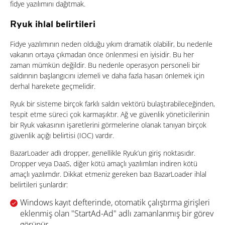
fidye yazılımını dağıtmak.
Ryuk ihlal belirtileri
Fidye yazılımının neden olduğu yıkım dramatik olabilir, bu nedenle
vakanın ortaya çıkmadan önce önlenmesi en iyisidir. Bu her
zaman mümkün değildir. Bu nedenle operasyon personeli bir
saldırının başlangıcını izlemeli ve daha fazla hasarı önlemek için
derhal harekete geçmelidir.
Ryuk bir sisteme birçok farklı saldırı vektörü bulaştırabileceğinden,
tespit etme süreci çok karmaşıktır. Ağ ve güvenlik yöneticilerinin
bir Ryuk vakasının işaretlerini görmelerine olanak tanıyan birçok
güvenlik açığı belirtisi (IOC) vardır.
BazarLoader adlı dropper, genellikle Ryuk’un giriş noktasıdır.
Dropper veya DaaS, diğer kötü amaçlı yazılımları indiren kötü
amaçlı yazılımdır. Dikkat etmeniz gereken bazı BazarLoader ihlal
belirtileri şunlardır:
Windows kayıt defterinde, otomatik çalıştırma girişleri
eklenmiş olan "StartAd-Ad" adlı zamanlanmış bir görev
görünür.