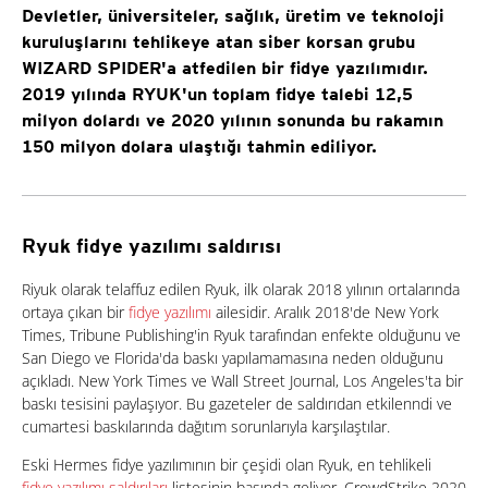
Devletler, üniversiteler, sağlık, üretim ve teknoloji
kuruluşlarını tehlikeye atan siber korsan grubu
WIZARD SPIDER'a atfedilen bir fidye yazılımıdır.
2019 yılında RYUK'un toplam fidye talebi 12,5
milyon dolardı ve 2020 yılının sonunda bu rakamın
150 milyon dolara ulaştığı tahmin ediliyor.
Ryuk fidye yazılımı saldırısı
Riyuk olarak telaffuz edilen Ryuk, ilk olarak 2018 yılının ortalarında
ortaya çıkan bir
fidye yazılımı
ailesidir. Aralık 2018'de New York
Times, Tribune Publishing'in Ryuk tarafından enfekte olduğunu ve
San Diego ve Florida'da baskı yapılamamasına neden olduğunu
açıkladı. New York Times ve Wall Street Journal, Los Angeles'ta bir
baskı tesisini paylaşıyor. Bu gazeteler de saldırıdan etkilenndi ve
cumartesi baskılarında dağıtım sorunlarıyla karşılaştılar.
Eski Hermes fidye yazılımının bir çeşidi olan Ryuk, en tehlikeli
fidye yazılımı saldırıları
listesinin başında geliyor. CrowdStrike 2020