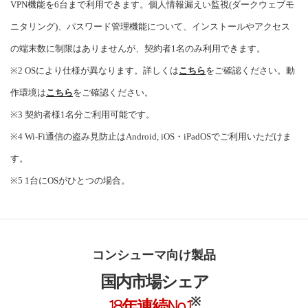
VPN機能を6台まで利用できます。個人情報漏えい監視(ダークウェブモ
ニタリング)、パスワード管理機能について、インストールやアクセス
の端末数に制限はありませんが、契約者1名のみ利用できます。
※2 OSにより仕様が異なります。詳しくは
こちら
をご確認ください。動
作環境は
こちら
をご確認ください。
※3 契約者様1名分ご利用可能です。
※4 Wi-Fi通信の盗み見防止はAndroid, iOS・iPadOSでご利用いただけま
す。
※5 1台にOSがひとつの場合。
コンシューマ向け製品
国内市場シェア
※
18年連続No.1