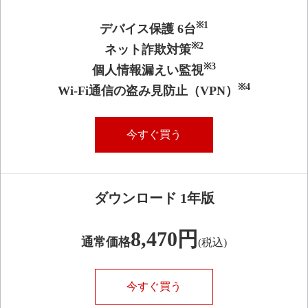
※1
デバイス保護 6台
※2
ネット詐欺対策
※3
個人情報漏えい監視
※4
Wi-Fi通信の盗み見防止（VPN）
今すぐ買う
ダウンロード 1年版
8,470円
通常価格
(税込)
今すぐ買う