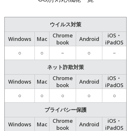
ウイルス対策
Chrome
iOS・
Windows
Mac
Android
book
iPadOS
○
○
－
○
－
ネット詐欺対策
Chrome
iOS・
Windows
Mac
Android
book
iPadOS
○
○
○
○
○
プライバシー保護
Chrome
iOS・
Windows
Mac
Android
book
iPadOS