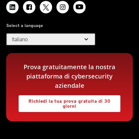
Select a language
expand_more
Italiano
Prova gratuitamente la nostra
piattaforma di cybersecurity
aziendale
Richiedi la tua prova gratuita di 30
giorni