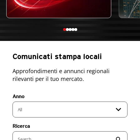
Comunicati stampa locali
Approfondimenti e annunci regionali
rilevanti per il tuo mercato.
Anno
expand_more
All
Ricerca
search