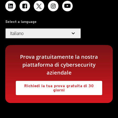
Select a language
expand_more
Italiano
Prova gratuitamente la nostra
piattaforma di cybersecurity
aziendale
Richiedi la tua prova gratuita di 30
giorni