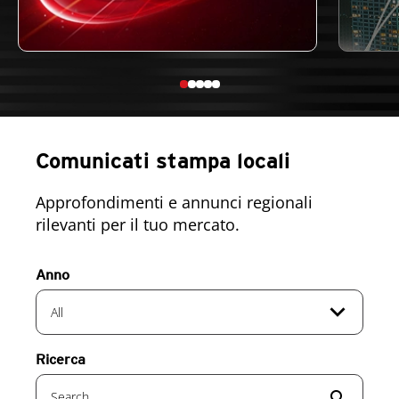
Comunicati stampa locali
Approfondimenti e annunci regionali
rilevanti per il tuo mercato.
Anno
expand_more
All
Ricerca
search