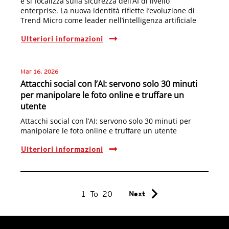
e si focalizza sulla sicurezza dell’AI di livello
enterprise. La nuova identità riflette l’evoluzione di
Trend Micro come leader nell’intelligenza artificiale
Ulteriori informazioni
Mar 16, 2026
Attacchi social con l’AI: servono solo 30 minuti
per manipolare le foto online e truffare un
utente
Attacchi social con l’AI: servono solo 30 minuti per
manipolare le foto online e truffare un utente
Ulteriori informazioni
chevron_right
1
To
20
Next