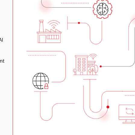
AI
nt