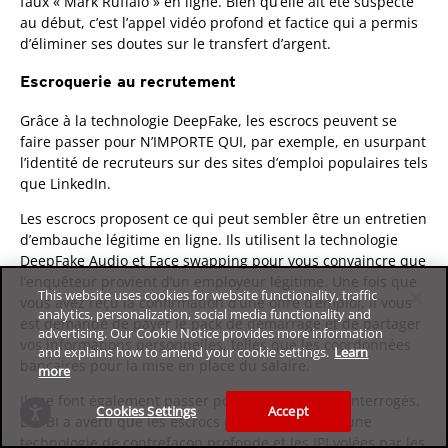
faux « Mark Ruffalo » en ligne. Bien qu’elle ait été suspecte
au début, c’est l’appel vidéo profond et factice qui a permis
d’éliminer ses doutes sur le transfert d’argent.
Escroquerie au recrutement
Grâce à la technologie DeepFake, les escrocs peuvent se
faire passer pour N’IMPORTE QUI, par exemple, en usurpant
l’identité de recruteurs sur des sites d’emploi populaires tels
que LinkedIn.
Les escrocs proposent ce qui peut sembler être un entretien
d’embauche légitime en ligne. Ils utilisent la technologie
DeepFake Audio et Face swapping pour vous convaincre que
l’enquêteur provient d’un employeur légitime. Une fois que
This website uses cookies for website functionality, traffic
vous avez reçu la confirmation d’une offre d’emploi, il vous
analytics, personalization, social media functionality and
est demandé de payer le pack de démarrage et de partager
advertising. Our Cookie Notice provides more information
vos informations personnelles, telles que les coordonnées
and explains how to amend your cookie settings.
Learn
bancaires pour la mise en place du salaire.
more
Ils se font également passer pour des candidats interrogés.
Cookies Settings
Accept
Le FBI a averti que les escrocs pouvaient utiliser une
technologie de contrefaçon profonde et les IPI volées par les