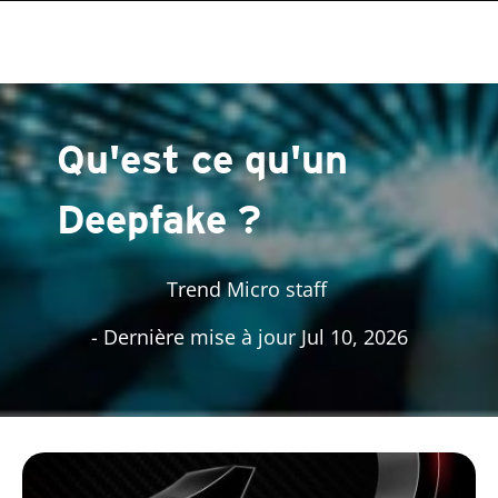
roducts
One-Platform
pen On A New Tab
pen On A New Tab
pen On A New Tab
pen On A New Tab
pen On A New Tab
Qu'est ce qu'un
Deepfake ?
Trend Micro staff
- Dernière mise à jour Jul 10, 2026