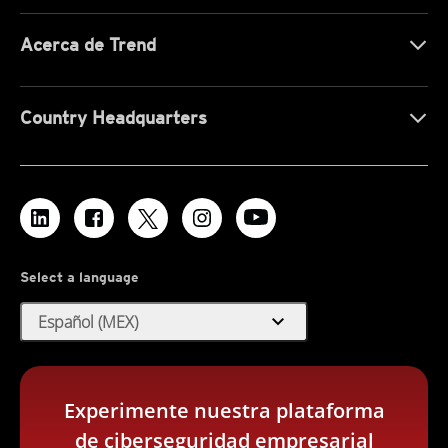
Acerca de Trend
Country Headquarters
Select a language
expand_more
Español (MEX)
Experimente nuestra plataforma
de ciberseguridad empresarial