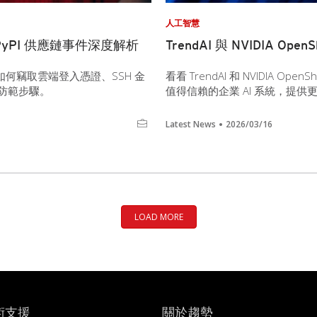
人工智慧
 PyPI 供應鏈事件深度解析
TrendAI 與 NVIDIA Op
版本如何竊取雲端登入憑證、SSH 金
看看 TrendAI 和 NVIDIA O
急防範步驟。
值得信賴的企業 AI 系統，提
Latest News
2026/03/16
LOAD MORE
術支援
關於趨勢