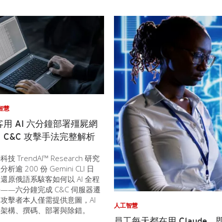
智慧
客用 AI 六分鐘部署殭屍網
：C&C 攻擊手法完整解析
技 TrendAI™ Research 研究
析逾 200 份 Gemini CLI 日
還原俄語系駭客如何以 AI 全程
——六分鐘完成 C&C 伺服器遷
攻擊者本人僅需提供意圖，AI
人工智慧
責架構、撰碼、部署與除錯。
員工每天都在用 Claud