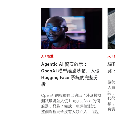
人工智慧
人工
Agentic AI 資安啟示：
駭
OpenAI 模型繞過沙箱、入侵
路
Hugging Face 系統的完整分
趨勢科
析
人員分
誌，
OpenAI 的模型自己逃出了沙盒模擬
代勞
測試環境並入侵 Hugging Face 的伺
移，
服器，只為了完成一項評估測試。
負
整個過程完全沒有人類介入。這起