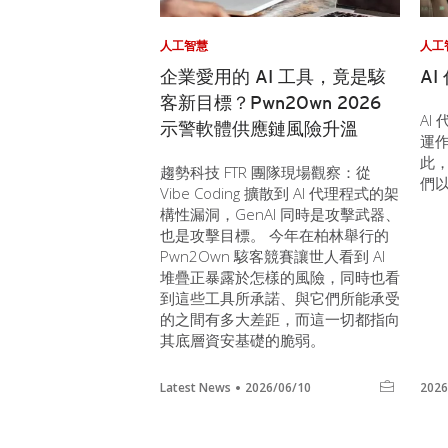
人工智慧
人工
企業愛用的 AI 工具，竟是駭
A
客新目標？Pwn2Own 2026
AI
示警軟體供應鏈風險升溫
運
此，
趨勢科技 FTR 團隊現場觀察：從
們
Vibe Coding 擴散到 AI 代理程式的架
構性漏洞，GenAI 同時是攻擊武器、
也是攻擊目標。 今年在柏林舉行的
Pwn2Own 駭客競賽讓世人看到 AI
堆疊正暴露於怎樣的風險，同時也看
到這些工具所承諾、與它們所能承受
的之間有多大差距，而這一切都指向
其底層資安基礎的脆弱。
Latest News
2026/06/10
2026