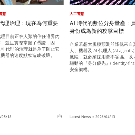
智慧
人工智慧
I 代理治理：現在為何重要
AI 時代的數位分身量產：
身份成為新的攻擊目標
 代理目前正在人類的信任邊界內
作，並且實際掌握了憑證，因
企業若想大規模預測並降低來自
AI 代理的治理就是為了防止它
人、機器及 AI 代理人 (AI agents)
以機器的速度默默造成破壞。
風險，就必須採用毫不妥協、以 A
驅動的『身分優先』(Identity-first
安全架構。
/05/18
Latest News
2026/04/13