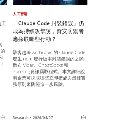
人工智慧
員工
「Claude Code 封裝錯誤」仍
成為持續攻擊誘，資安防禦者
應採取哪些行動？
真
 的
駭客趁著 Anthropic 的 Claude Code
I
發生 npm 發行版本封裝錯誤的之際
)
散布 Vidar、GhostSocks 和
PureLog 資訊竊取程式。本文詳細說
明企業可採取哪些立即措施與最佳實
務原則來防範進一步風險。
Research
2026/04/07