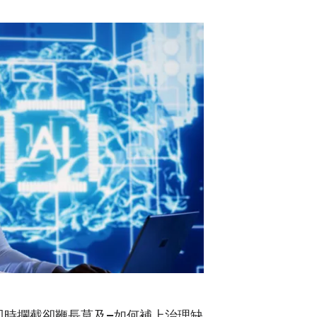
e，即時攔截卻鞭長莫及—如何補上治理缺