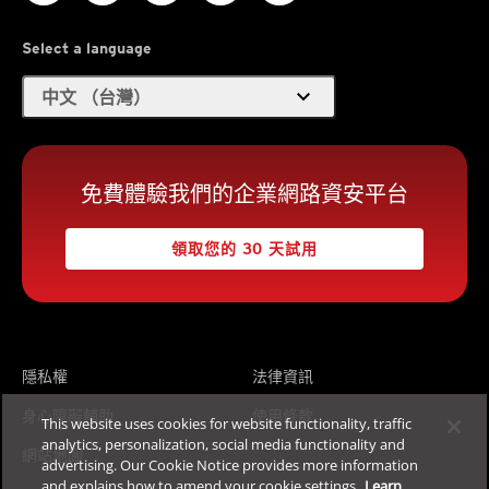
Select a language
expand_more
中文 （台灣）
免費體驗我們的企業網路資安平台
領取您的 30 天試用
隱私權
法律資訊
身心障礙輔助
使用條款
This website uses cookies for website functionality, traffic
analytics, personalization, social media functionality and
網站地圖
advertising. Our Cookie Notice provides more information
and explains how to amend your cookie settings.
Learn