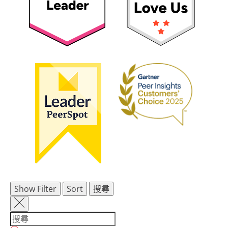
Show Filter
Sort
搜尋