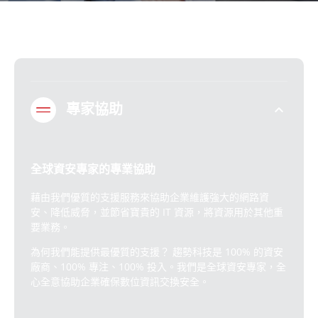
expand_less
專家協助
全球資安專家的專業協助
藉由我們優質的支援服務來協助企業維護強大的網路資
安、降低威脅，並節省寶貴的 IT 資源，將資源用於其他重
要業務。
為何我們能提供最優質的支援？ 趨勢科技是 100% 的資安
廠商、100% 專注、100% 投入。我們是全球資安專家，全
心全意協助企業確保數位資訊交換安全。