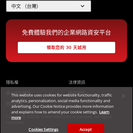
expand_more
中文 （台灣）
免費體驗我們的企業網路資安平台
領取您的 30 天試用
隱私權
法律資訊
身心障礙輔助
使用條款
This website uses cookies for website functionality, traffic
analytics, personalization, social media functionality and
網站地圖
advertising. Our Cookie Notice provides more information
and explains how to amend your cookie settings.
Learn
Copyright ©2026 Trend Micro Incorporated. All rights
more
reserved.
Cookies Settings
Accept